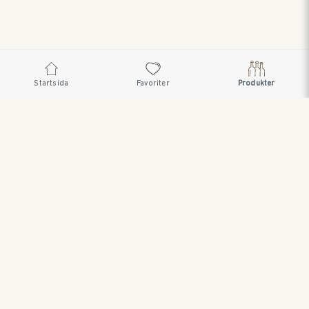
Startsida
Favoriter
Produkter
SWEDISH BRAND AB • SÖDRA FISKARTORPSVÄGEN 26 •
114 33 STOCKHOLM • 08 545 185 55 •
WWW.SWEDISHBRAND.SE Copyright © 2023
ORDER@SWEDISHBRAND.SE