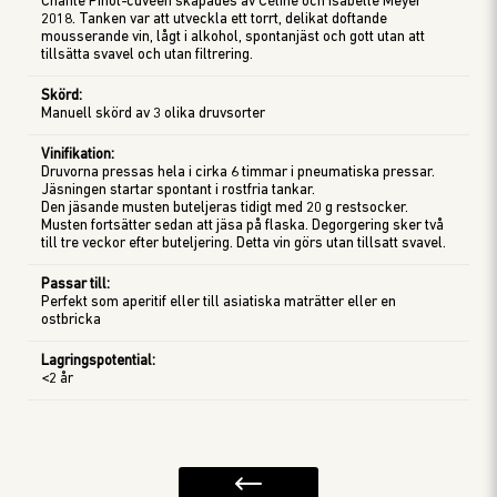
Chante Pinot-cuvéen skapades av Céline och Isabelle Meyer
2018. Tanken var att utveckla ett torrt, delikat doftande
mousserande vin, lågt i alkohol, spontanjäst och gott utan att
tillsätta svavel och utan filtrering.
Skörd
:
Manuell skörd av 3 olika druvsorter
Vinifikation
:
Druvorna pressas hela i cirka 6 timmar i pneumatiska pressar.
Jäsningen startar spontant i rostfria tankar.
Den jäsande musten buteljeras tidigt med 20 g restsocker.
Musten fortsätter sedan att jäsa på flaska. Degorgering sker två
Passar till
:
Perfekt som aperitif eller till asiatiska maträtter eller en
ostbricka
Lagringspotential
:
<2 år