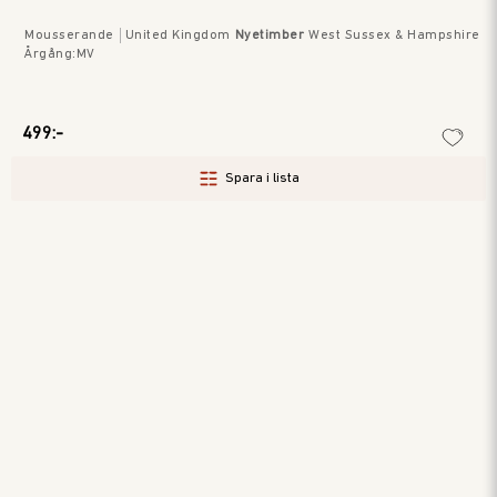
Mousserande
United Kingdom
Nyetimber
West Sussex & Hampshire
Årgång
:
MV
499:-
Spara i lista