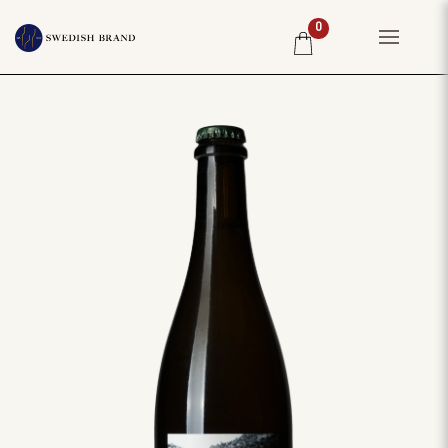
0
HEM
PRIVATKUND
RESTAURANG
PRODUCENTER
WINE CLUB
OM OSS
WEBBSHOP
PRISLISTA