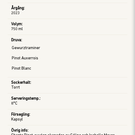
Årgång
:
2023
Volym
:
750 ml
Druva
:
Gewurztraminer
Pinot Auxerrois
Pinot Blanc
Sockerhalt
:
Torrt
Serveringstemp.
:
8°C
Försegling
:
Kapsyl
Övrig info
: