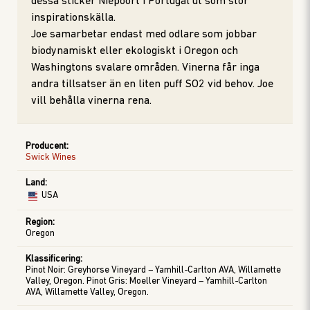
dessa sticker Niepoort i Portugal ut som stor
inspirationskälla.
Joe samarbetar endast med odlare som jobbar
biodynamiskt eller ekologiskt i Oregon och
Washingtons svalare områden. Vinerna får inga
andra tillsatser än en liten puff SO2 vid behov. Joe
vill behålla vinerna rena.
Producent
:
Swick Wines
Land
:
USA
Region
:
Oregon
Klassificering
:
Pinot Noir: Greyhorse Vineyard – Yamhill-Carlton AVA, Willamette
Valley, Oregon. Pinot Gris: Moeller Vineyard – Yamhill-Carlton
AVA, Willamette Valley, Oregon.