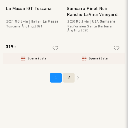
La Massa IGT Toscana
Samsara Pinot Noir
Rancho LaVina Vineyard
SRH
2021
Rött vin
Italien
La Massa
2020
Rött vin
USA
Samsara
Toscana
Årgång
:
2021
Kalifornien Santa Barbara
Årgång
:
2020
319:-
Spara i lista
Spara i lista
1
2