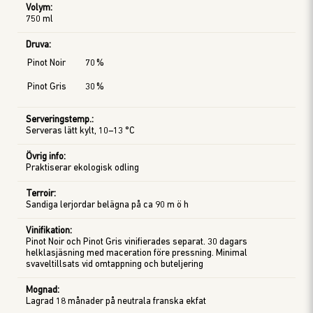
Volym
:
750 ml
Druva
:
Pinot Noir
70
%
Pinot Gris
30
%
Serveringstemp.
:
Serveras lätt kylt, 10–13 °C
Övrig info
:
Praktiserar ekologisk odling
Terroir
:
Sandiga lerjordar belägna på ca 90 m ö h
Vinifikation
:
Pinot Noir och Pinot Gris vinifierades separat. 30 dagars
helklasjäsning med maceration före pressning. Minimal
svaveltillsats vid omtappning och buteljering
Mognad
:
Lagrad 18 månader på neutrala franska ekfat