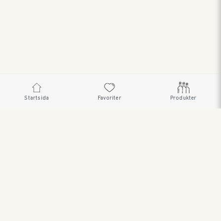
Startsida
Favoriter
Produkter
SWEDISH BRAND AB • SÖDRA FISKARTORPSVÄGEN 26 •