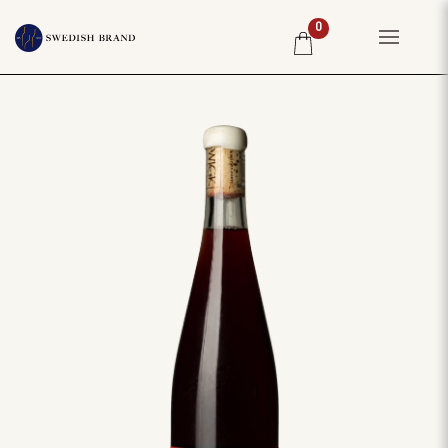
0
HEM
PRIVATKUND
RESTAURANG
PRODUCENTER
WINE CLUB
OM OSS
WEBBSHOP
PRISLISTA