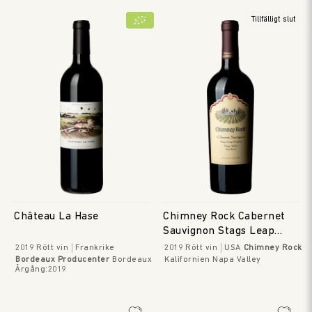
Tillfälligt slut
Château La Hase
Chimney Rock Cabernet
Sauvignon Stags Leap
District
2019
Rött vin
Frankrike
2019
Rött vin
USA
Chimney Rock
Bordeaux Producenter
Bordeaux
Kalifornien Napa Valley
Årgång
:
2019