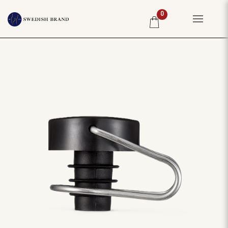
0
HEM
PRIVATKUND
RESTAURANG
PRODUCENTER
WINE CLUB
OM OSS
WEBBSHOP
PRISLISTA