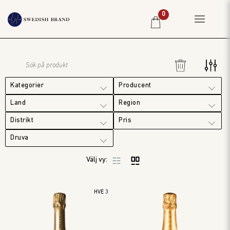
0
HEM
PRIVATKUND
Kategorier
Producent
RESTAURANG
Land
Region
PRODUCENTER
Distrikt
WINE CLUB
Druva
OM OSS
Välj vy:
WEBBSHOP
PRISLISTA
HVE 3