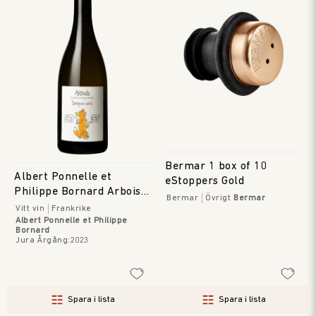
Bermar 1 box of 10
Albert Ponnelle et
eStoppers Gold
Philippe Bornard Arbois
Bermar
Övrigt
Bermar
Savagnin Ouille
Vitt vin
Frankrike
Albert Ponnelle et Philippe
Bornard
Jura
Årgång
:
2023
Spara i lista
Spara i lista