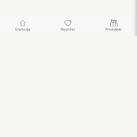
Startsida
Favoriter
Produkter
SWEDISH BRAND AB • SÖDRA FISKARTORPSVÄGEN 26 •
114 33 STOCKHOLM • 08 545 185 55 •
WWW.SWEDISHBRAND.SE Copyright © 2023
ORDER@SWEDISHBRAND.SE
E-handel/B2B