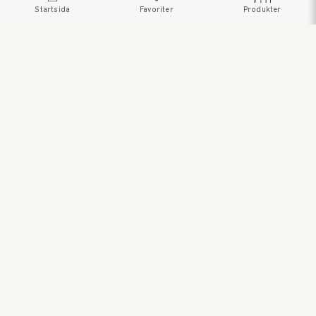
Startsida
Favoriter
Produkter
SWEDISH BRAND AB • SÖDRA FISKARTORPSVÄGEN 26 •
114 33 STOCKHOLM • 08 545 185 55 •
WWW.SWEDISHBRAND.SE Copyright © 2023
ORDER@SWEDISHBRAND.SE
E-handel/B2B