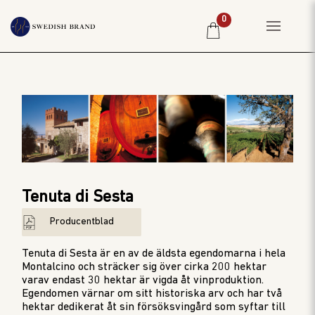
0
HEM
PRIVATKUND
RESTAURANG
PRODUCENTER
WINE CLUB
Tenuta di Sesta
OM OSS
Producentblad
WEBBSHOP
PRISLISTA
Tenuta di Sesta är en av de äldsta egendomarna i hela
Montalcino och sträcker sig över cirka 200 hektar
varav endast 30 hektar är vigda åt vinproduktion.
Egendomen värnar om sitt historiska arv och har två
hektar dedikerat åt sin försöksvingård som syftar till