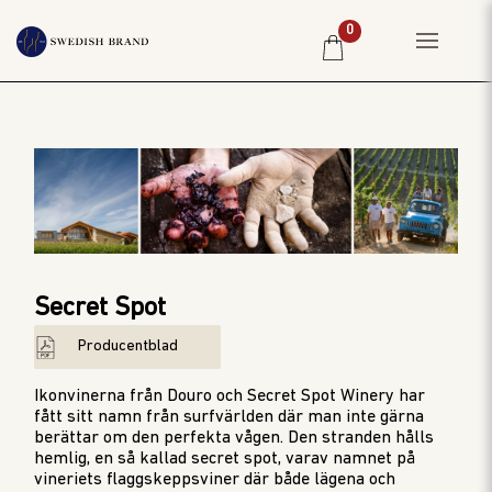
0
HEM
PRIVATKUND
RESTAURANG
PRODUCENTER
WINE CLUB
Secret Spot
OM OSS
Producentblad
WEBBSHOP
PRISLISTA
Ikonvinerna från Douro och Secret Spot Winery har
fått sitt namn från surfvärlden där man inte gärna
berättar om den perfekta vågen. Den stranden hålls
hemlig, en så kallad secret spot, varav namnet på
vineriets flaggskeppsviner där både lägena och