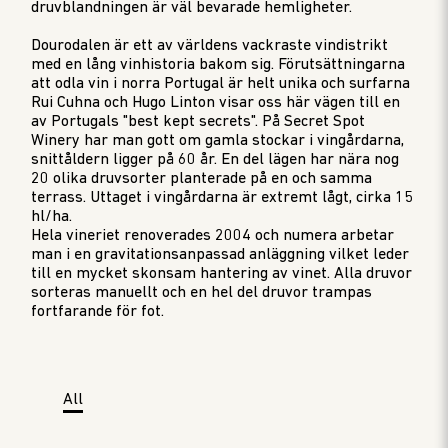
druvblandningen är väl bevarade hemligheter.
Dourodalen är ett av världens vackraste vindistrikt
med en lång vinhistoria bakom sig. Förutsättningarna
att odla vin i norra Portugal är helt unika och surfarna
Rui Cuhna och Hugo Linton visar oss här vägen till en
av Portugals "best kept secrets". På Secret Spot
Winery har man gott om gamla stockar i vingårdarna,
snittåldern ligger på 60 år. En del lägen har nära nog
20 olika druvsorter planterade på en och samma
terrass. Uttaget i vingårdarna är extremt lågt, cirka 15
hl/ha.
Hela vineriet renoverades 2004 och numera arbetar
man i en gravitationsanpassad anläggning vilket leder
till en mycket skonsam hantering av vinet. Alla druvor
sorteras manuellt och en hel del druvor trampas
fortfarande för fot.
All