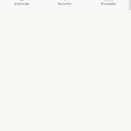
Startsida
Favoriter
Produkter
SWEDISH BRAND AB • SÖDRA FISKARTORPSVÄGEN 26 •
114 33 STOCKHOLM • 08 545 185 55 •
WWW.SWEDISHBRAND.SE Copyright © 2023
ORDER@SWEDISHBRAND.SE
E-handel/B2B