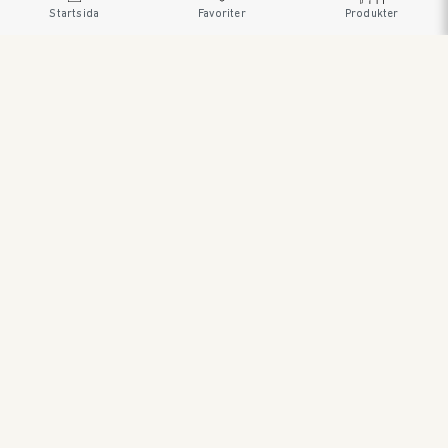
Startsida
Favoriter
Produkter
SWEDISH BRAND AB • SÖDRA FISKARTORPSVÄGEN 26 •
114 33 STOCKHOLM • 08 545 185 55 •
WWW.SWEDISHBRAND.SE Copyright © 2023
ORDER@SWEDISHBRAND.SE
E-handel/B2B