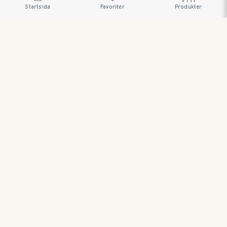
Startsida
Favoriter
Produkter
SWEDISH BRAND AB • SÖDRA FISKARTORPSVÄGEN 26 •
114 33 STOCKHOLM • 08 545 185 55 •
WWW.SWEDISHBRAND.SE Copyright © 2023
ORDER@SWEDISHBRAND.SE
E-handel/B2B