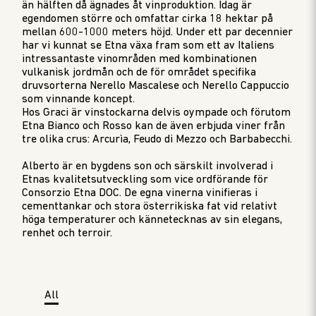
än hälften då ägnades åt vinproduktion. Idag är
egendomen större och omfattar cirka 18 hektar på
mellan 600-1000 meters höjd. Under ett par decennier
har vi kunnat se Etna växa fram som ett av Italiens
intressantaste vinområden med kombinationen
vulkanisk jordmån och de för området specifika
druvsorterna Nerello Mascalese och Nerello Cappuccio
som vinnande koncept.
Hos Graci är vinstockarna delvis oympade och förutom
Etna Bianco och Rosso kan de även erbjuda viner från
tre olika crus: Arcurìa, Feudo di Mezzo och Barbabecchi.
Alberto är en bygdens son och särskilt involverad i
Etnas kvalitetsutveckling som vice ordförande för
Consorzio Etna DOC. De egna vinerna vinifieras i
cementtankar och stora österrikiska fat vid relativt
höga temperaturer och kännetecknas av sin elegans,
renhet och terroir.
All