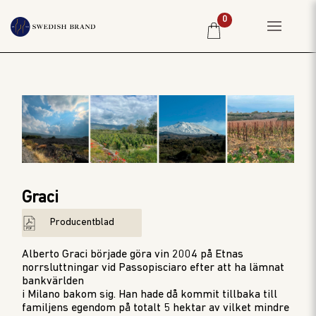
0
HEM
PRIVATKUND
RESTAURANG
PRODUCENTER
WINE CLUB
Graci
OM OSS
Producentblad
WEBBSHOP
PRISLISTA
Alberto Graci började göra vin 2004 på Etnas
norrsluttningar vid Passopisciaro efter att ha lämnat
bankvärlden
i Milano bakom sig. Han hade då kommit tillbaka till
familjens egendom på totalt 5 hektar av vilket mindre