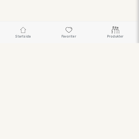
Startsida
Favoriter
Produkter
SWEDISH BRAND AB • SÖDRA FISKARTORPSVÄGEN 26 •
114 33 STOCKHOLM • 08 545 185 55 •
WWW.SWEDISHBRAND.SE Copyright © 2023
ORDER@SWEDISHBRAND.SE