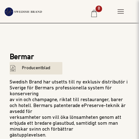
0
HEM
PRIVATKUND
Bermar
RESTAURANG
PRODUCENTER
Producentblad
WINE CLUB
Swedish Brand har utsetts till ny exklusiv distributör i
Sverige för Bermars professionella system för
OM OSS
konservering
av vin och champagne, riktat till restauranger, barer
WEBBSHOP
och hotell. Bermars patenterade ePreserve-teknik är
PRISLISTA
avsedd för
verksamheter som vill öka lönsamheten genom att
erbjuda ett bredare glasutbud, samtidigt som man
minskar svinn och förbättrar
gästupplevelsen.