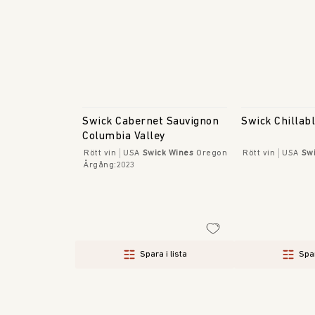
Swick Cabernet Sauvignon
Swick Chillab
Columbia Valley
Rött vin
USA
Swick Wines
Oregon
Rött vin
USA
Sw
Årgång
:
2023
Spara i lista
Spar