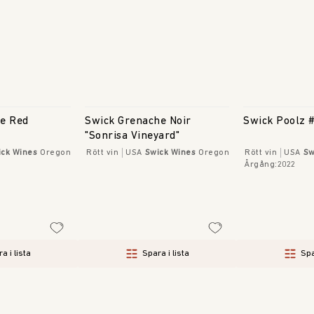
le Red
Swick Grenache Noir
Swick Poolz 
"Sonrisa Vineyard"
ick Wines
Oregon
Rött vin
USA
Swick Wines
Oregon
Rött vin
USA
Sw
Årgång
:
2022
a i lista
Spara i lista
Spa