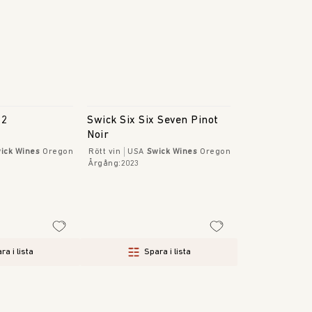
#2
Swick Six Six Seven Pinot
Noir
ick Wines
Oregon
Rött vin
USA
Swick Wines
Oregon
Årgång
:
2023
ra i lista
Spara i lista