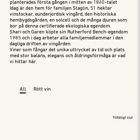
planterades första gången
i mitten av 1860-talet
Idag är
den
hem för familjen Staglin,
51
hektar
vinstockar, eunderjordisk vingård, de
n
historiska
hembygdsgården, en solcell och de många djuren som
bor på denna certifierade ekologiska egendom.
Shari och Garen köpte sin Rutherford Bench-egendom
1985
och i
dag arbetar alla
familjemedlemmar
i den
dagliga driften av vingården
.
Viner som fångar det unika uttrycket av tid och plats
med stor balans, elegans och åldringsförmåga
är vad
vi hittar här.
All
Rött vin
Tillfälligt slut