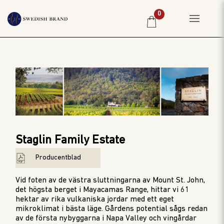
0
HEM
PRIVATKUND
RESTAURANG
PRODUCENTER
WINE CLUB
Staglin Family Estate
OM OSS
Producentblad
WEBBSHOP
PRISLISTA
Vid foten av de västra sluttningarna av Mount St. John,
det högsta berget i Mayacamas Range, hittar vi 61
hektar a
v
rika vulkaniska jordar
m
ed
ett eget
mikroklimat
i bästa
läge
.
G
årdens potential
sågs redan
a
v
de första nybyggarna i Napa Valley och vingårdar