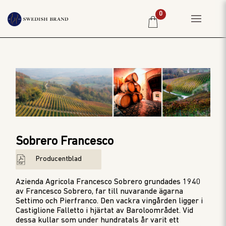
0
HEM
PRIVATKUND
RESTAURANG
PRODUCENTER
WINE CLUB
Sobrero Francesco
OM OSS
Producentblad
WEBBSHOP
PRISLISTA
Azienda Agricola Francesco Sobrero grundades 1940
av Francesco Sobrero, far till nuvarande ägarna
Settimo och Pierfranco. Den vackra vingården ligger i
Castiglione Falletto i hjärtat av Baroloområdet. Vid
dessa kullar som under hundratals år varit ett