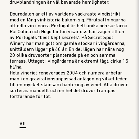
druvblandningen är väl bevarade hemligheter.
Dourodalen är ett av världens vackraste vindistrikt
med en lång vinhistoria bakom sig. Förutsättningarna
att odla vin i norra Portugal är helt unika och surfarna
Rui Cuhna och Hugo Linton visar oss här vägen till en
av Portugals "best kept secrets". På Secret Spot
Winery har man gott om gamla stockar i vingårdarna,
snittåldern ligger på 60 år. En del lägen har nära nog
20 olika druvsorter planterade på en och samma
terrass. Uttaget i vingårdarna är extremt lågt, cirka 15
hl/ha.
Hela vineriet renoverades 2004 och numera arbetar
man i en gravitationsanpassad anläggning vilket leder
till en mycket skonsam hantering av vinet. Alla druvor
sorteras manuellt och en hel del druvor trampas
fortfarande för fot.
All