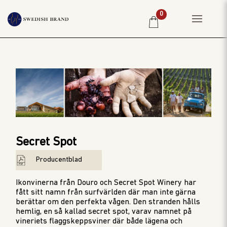
0
HEM
PRIVATKUND
RESTAURANG
PRODUCENTER
WINE CLUB
Secret Spot
OM OSS
Producentblad
WEBBSHOP
PRISLISTA
Ikonvinerna från Douro och Secret Spot Winery har
fått sitt namn från surfvärlden där man inte gärna
berättar om den perfekta vågen. Den stranden hålls
hemlig, en så kallad secret spot, varav namnet på
vineriets flaggskeppsviner där både lägena och