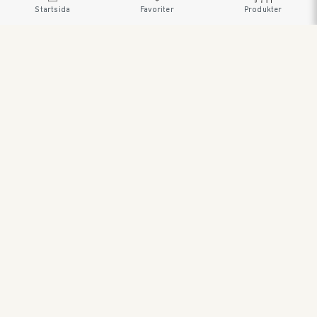
Startsida
Favoriter
Produkter
SWEDISH BRAND AB • SÖDRA FISKARTORPSVÄGEN 26 •
114 33 STOCKHOLM • 08 545 185 55 •
WWW.SWEDISHBRAND.SE Copyright © 2023
ORDER@SWEDISHBRAND.SE
E-handel/B2B