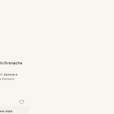
ah/Grenache
SA
Samsara
ta Barbara
ra i lista