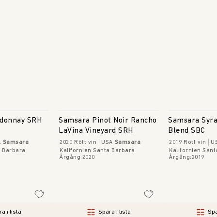
donnay SRH
Samsara Pinot Noir Rancho
Samsara Syr
LaVina Vineyard SRH
Blend SBC
A
Samsara
2020
Rött vin
USA
Samsara
2019
Rött vin
U
a Barbara
Kalifornien Santa Barbara
Kalifornien San
Årgång
:
2020
Årgång
:
2019
a i lista
Spara i lista
Spa