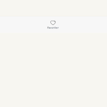
Favoriter
26 • 114 33 STOCKHOLM • 08 545 185 55 • WWW.SWEDISHBRAND.