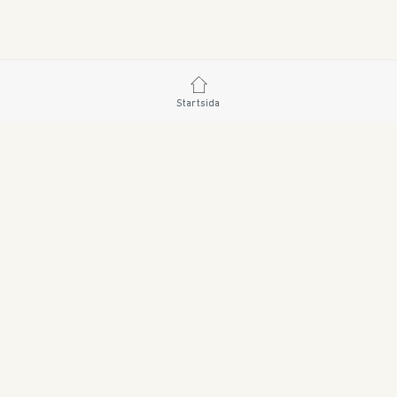
Startsida
SWEDISH BRAND AB • SÖDRA FISKARTORPSVÄGEN 
ORDER@SWEDISHBRAND.SE
E-handel/B2B