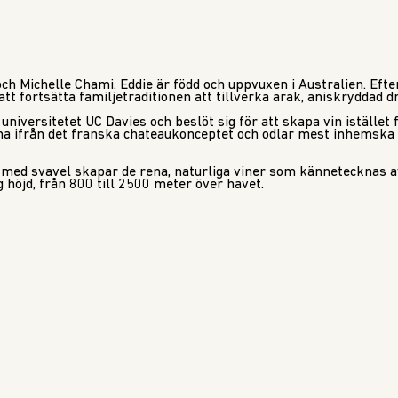
ch Michelle Chami. Eddie är född och uppvuxen i Australien. Efter
tt fortsätta familjetraditionen att tillverka arak, aniskryddad d
 universitetet UC Davies och beslöt sig för att skapa vin istället
mma ifrån det franska chateaukonceptet och odlar mest inhemska
med svavel skapar de rena, naturliga viner som kännetecknas av
g höjd, från 800 till 2500 meter över havet.