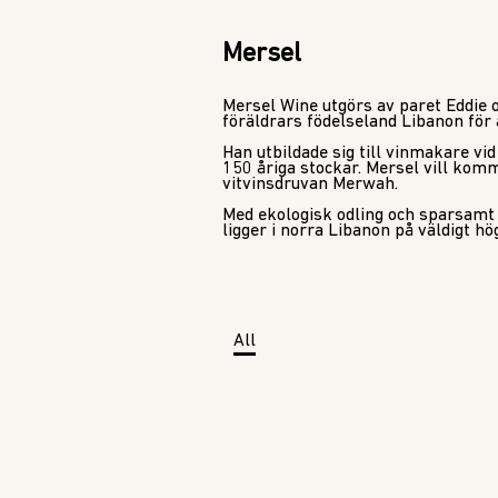
Mersel
Mersel Wine utgörs av paret Eddie o
föräldrars födelseland Libanon för a
Han utbildade sig till vinmakare vid
150 åriga stockar. Mersel vill ko
vitvinsdruvan Merwah.
Med ekologisk odling och sparsamt 
ligger i norra Libanon på väldigt hö
All