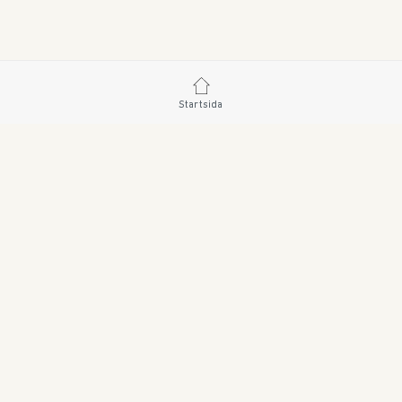
Startsida
SWEDISH BRAND AB • SÖDRA FISKARTORPSVÄGEN 
ORDER@SWEDISHBRAND.SE
E-handel/B2B