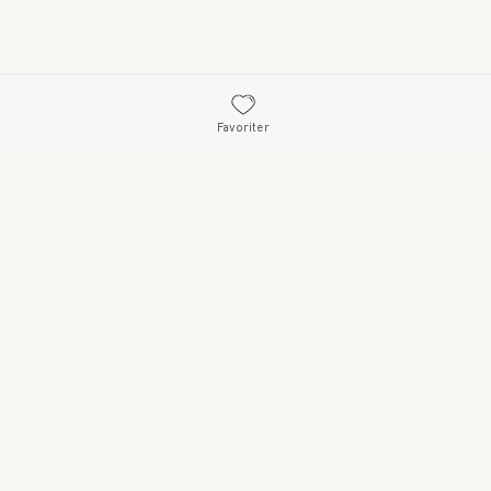
Favoriter
26 • 114 33 STOCKHOLM • 08 545 185 55 • WWW.SWEDISHBRAND.