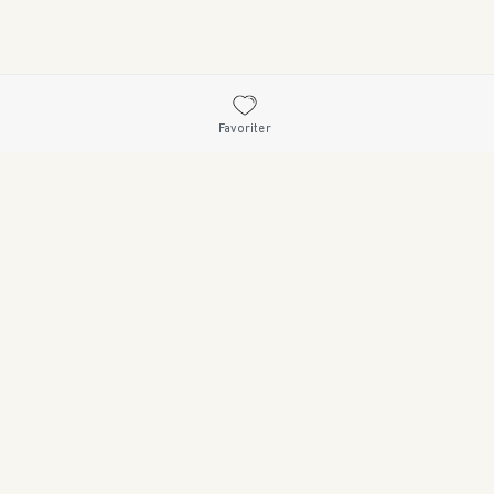
Favoriter
26 • 114 33 STOCKHOLM • 08 545 185 55 • WWW.SWEDISHBRAND.