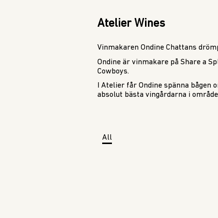
Atelier Wines
Vinmakaren Ondine Chattans drömp
Ondine är vinmakare på Share a Spl
Cowboys.
I Atelier får Ondine spänna bågen or
absolut bästa vingårdarna i området
All