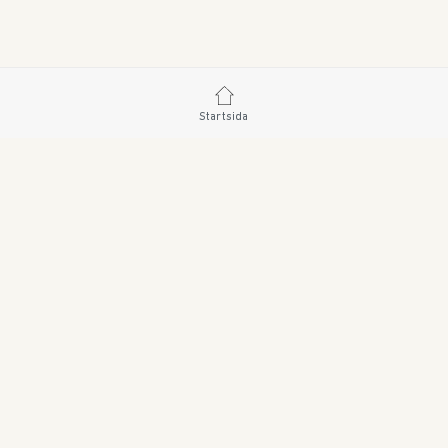
Startsida
SWEDISH BRAND AB • SÖDRA FISKARTORPSVÄGEN 
ORDER@SWEDISHBRAND.SE
E-handel/B2B