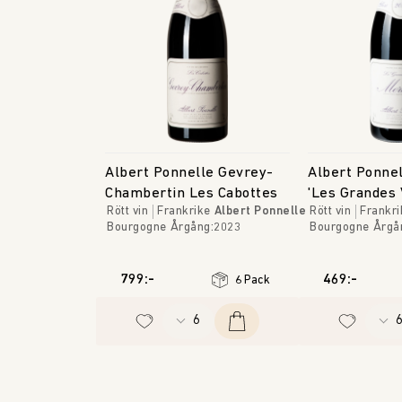
Albert Ponnelle Gevrey-
Albert Ponne
Chambertin Les Cabottes
'Les Grandes 
Rött vin
Frankrike
Albert Ponnelle
Rött vin
Frankri
Bourgogne
Årgång
:
2023
Bourgogne
Årgå
799:-
469:-
6 Pack