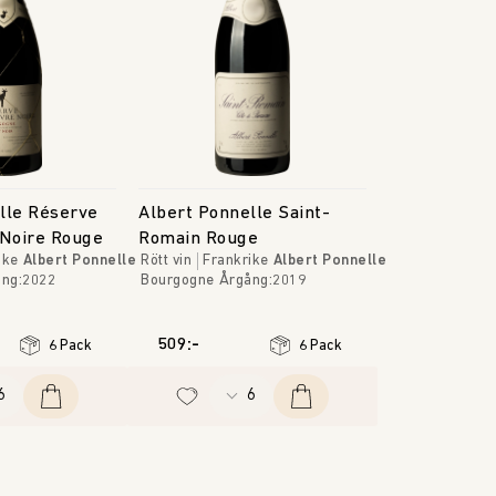
lle Réserve
Albert Ponnelle Saint-
 Noire Rouge
Romain Rouge
ike
Albert Ponnelle
Rött vin
Frankrike
Albert Ponnelle
ång
:
2022
Bourgogne
Årgång
:
2019
509:-
6 Pack
6 Pack