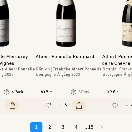
lle Mercurey
Albert Ponnelle Pommard
Albert Ponne
Vignes'
de la Chèvre
ke
Albert Ponnelle
Rött vin
Frankrike
Albert Ponnelle
Rött vin
Frankr
ng
:
2022
Bourgogne
Årgång
:
2023
Bourgogne
Årg
699:-
279:-
6 Pack
6 Pack
1
2
3
4
15