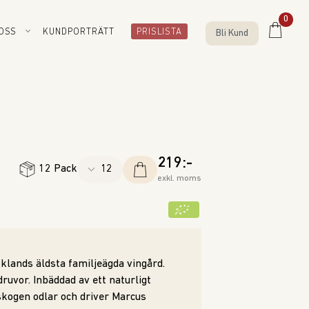
0
OSS
KUNDPORTRÄTT
PRISLISTA
Bli Kund
219:-
12 Pack
exkl. moms
klands äldsta familjeägda vingård.
ruvor. Inbäddad av ett naturligt
skogen odlar och driver Marcus