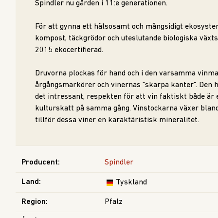
Spindler nu gården i 11:e generationen.
För att gynna ett hälsosamt och mångsidigt ekosyst
kompost, täckgrödor och uteslutande biologiska växts
2015 ekocertifierad.
Druvorna plockas för hand och i den varsamma vinmak
årgångsmarkörer och vinernas "skarpa kanter". Den hä
det intressant, respekten för att vin faktiskt både är
kulturskatt på samma gång. Vinstockarna växer bland
tillför dessa viner en karaktäristisk mineralitet.
Producent
:
Spindler
Land
:
Tyskland
Region
:
Pfalz