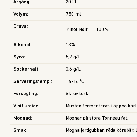
Årgång
:
2021
Volym
:
750 ml
Druva
:
Pinot Noir
100
%
Alkohol
:
13%
Syra
:
5,7 g/L
Sockerhalt
:
0,6 g/L
Serveringstemp.
:
14-16°C
Försegling
:
Skruvkork
Vinifikation
:
Musten fermenteras i öppna kärl
Mognad
:
Mognar på stora Tonneau fat.
Smak
:
Mogna jordgubbar, röda körsbär, l