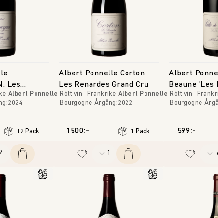
lle
Albert Ponnelle Corton
Albert Ponne
N. Les
Les Renardes Grand Cru
Beaune 'Les 
ke
Albert Ponnelle
Rött vin
Frankrike
Albert Ponnelle
Rött vin
Frankr
Blanches'
ng
:
2024
Bourgogne
Årgång
:
2022
Bourgogne
Årg
1500:-
599:-
12 Pack
1 Pack