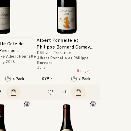
Albert Ponnelle et
lle Cote de
Philippe Bornard Gamay
Pierres
Rött vin
Frankrike
Noir
ike
Albert Ponnelle
Albert Ponnelle et Philippe
ång
:
2018
Bornard
Jura
0 i lager
379:-
6 Pack
6 Pack