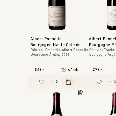
Albert Ponnelle
Albert Ponne
Bourgogne Haute Cote de
Bourgogne P.
Rött vin
Frankrike
Albert Ponnelle
Rött vin
Frankri
Beaune
Tilleuls
Bourgogne
Årgång
:
2023
Bourgogne
Årgå
349:-
279:-
6 Pack