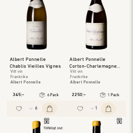
Albert Ponnelle
Albert Ponnelle
Chablis Vieilles Vignes
Corton-Charlemagne
Vitt vin
Vitt vin
Grand Cru
Frankrike
Frankrike
Albert Ponnelle
Albert Ponnelle
Bourgogne
Bourgogne
Årgång
:
2023
Årgång
:
2022
345:-
2250:-
6 Pack
1 Pack
Tillfälligt slut