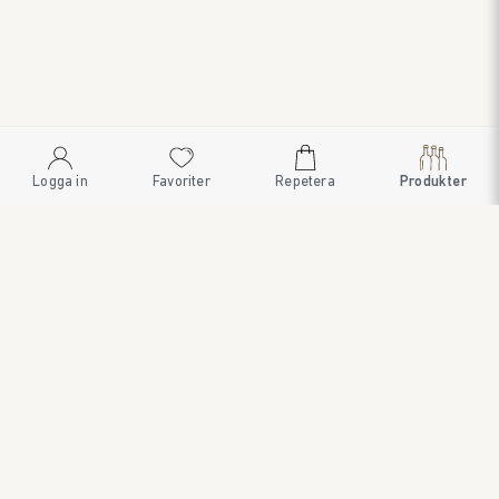
Logga in
Favoriter
Repetera
Produkter
SWEDISH BRAND AB
SÖDRA FISKARTORPSVÄGEN 26 • 114 33 STOCKHOLM • 08
545 185 55 • WWW.SWEDISHBRAND.SE • Copyright © 2024