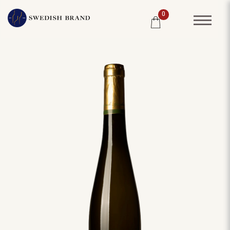
0
SORTIMENT
RESTAURANG
SYSTEMBOLAGET
PRODUCENTER
WINE CLUB
OM OSS
KUNDPORTRÄTT
PRISLISTA