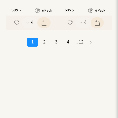
Bourgogne
Bourgogne
Årgång
:
2019
Årgång
:
2020
509:-
539:-
6 Pack
6 Pack
1
2
3
4
12