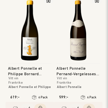
Albert Ponnelle et
Albert Ponnelle
Philippe Bornard
Pernand-Vergelesses
Vitt vin
Vitt vin
Arbois Savagnin Ouille
Blanc 'Les Noirets'
Frankrike
Frankrike
Albert Ponnelle et Philippe
Albert Ponnelle
Bornard
Bourgogne
Jura
Årgång
:
2022
619:-
599:-
6 Pack
6 Pack
Årgång
:
2023