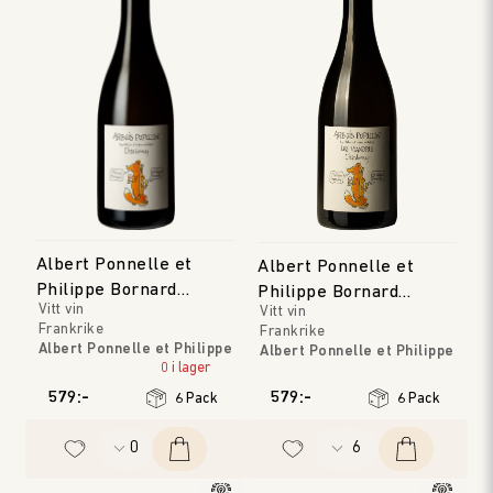
Albert Ponnelle et
Albert Ponnelle et
Philippe Bornard
Philippe Bornard
Vitt vin
Vitt vin
Arbois Pupillin
Arbois Pupillin 'Les
Frankrike
Frankrike
Viandris'
Albert Ponnelle et Philippe
Albert Ponnelle et Philippe
Bornard
0 i lager
Bornard
Jura
Jura
579:-
579:-
6 Pack
6 Pack
Årgång
:
2023