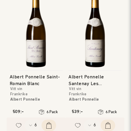
Albert Ponnelle Saint-
Albert Ponnelle
Romain Blanc
Santenay Les
Vitt vin
Vitt vin
Carmélites
Frankrike
Frankrike
Albert Ponnelle
Albert Ponnelle
Bourgogne
Bourgogne
Årgång
:
2019
Årgång
:
2020
509:-
539:-
6 Pack
6 Pack