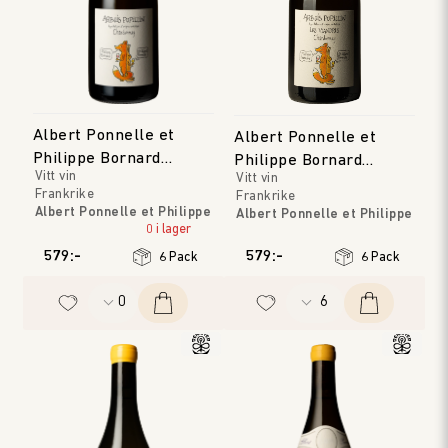
Albert Ponnelle et
Albert Ponnelle et
Philippe Bornard
Philippe Bornard
Vitt vin
Vitt vin
Arbois Pupillin
Arbois Pupillin 'Les
Frankrike
Frankrike
Viandris'
Albert Ponnelle et Philippe
Albert Ponnelle et Philippe
Bornard
0 i lager
Bornard
Jura
Jura
579:-
579:-
6 Pack
6 Pack
Årgång
:
2023