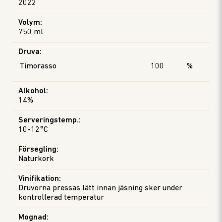
2022
Volym
:
750 ml
Druva
:
Timorasso
100
%
Alkohol
:
14%
Serveringstemp.
:
10-12°C
Försegling
:
Naturkork
Vinifikation
:
Druvorna pressas lätt innan jäsning sker under
kontrollerad temperatur
Mognad
: