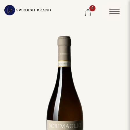
0
SORTIMENT
RESTAURANG
SYSTEMBOLAGET
PRODUCENTER
WINE CLUB
OM OSS
KUNDPORTRÄTT
PRISLISTA