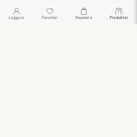
Logga in
Favoriter
Repetera
Produkter
SWEDISH BRAND AB
SÖDRA FISKARTORPSVÄGEN 26 • 114 33 STOCKHOLM • 08
545 185 55 • WWW.SWEDISHBRAND.SE • Copyright © 2024
ORDER@SWEDISHBRAND.SE