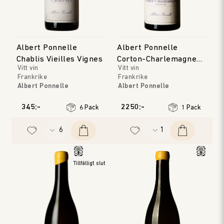
Albert Ponnelle
Albert Ponnelle
Chablis Vieilles Vignes
Corton-Charlemagne
Vitt vin
Vitt vin
Grand Cru
Frankrike
Frankrike
Albert Ponnelle
Albert Ponnelle
Bourgogne
Bourgogne
Årgång
:
2023
Årgång
:
2022
345:-
2250:-
6 Pack
1 Pack
Tillfälligt slut