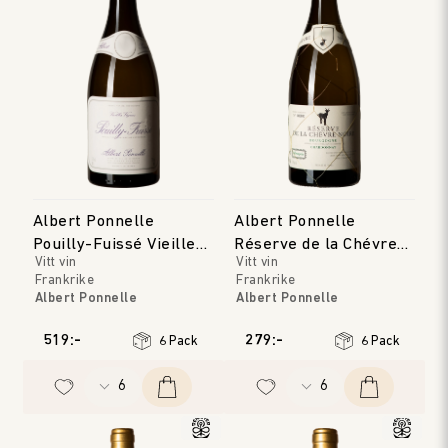
Albert Ponnelle
Albert Ponnelle
Pouilly-Fuissé Vieilles
Réserve de la Chévre
Vitt vin
Vitt vin
Vignes
Noire Blanc
Frankrike
Frankrike
Albert Ponnelle
Albert Ponnelle
Bourgogne
Bourgogne
Årgång
:
2023
Årgång
:
2023
519:-
279:-
6 Pack
6 Pack