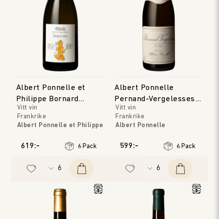
Albert Ponnelle et
Albert Ponnelle
Philippe Bornard
Pernand-Vergelesses
Vitt vin
Vitt vin
Arbois Savagnin Ouille
Blanc 'Les Noirets'
Frankrike
Frankrike
Albert Ponnelle et Philippe
Albert Ponnelle
Bornard
Bourgogne
Jura
Årgång
:
2022
619:-
599:-
6 Pack
6 Pack
Årgång
:
2023