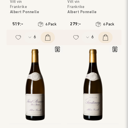
Vitt vin
Vitt vin
Vignes
Noire Blanc
Frankrike
Frankrike
Albert Ponnelle
Albert Ponnelle
Bourgogne
Bourgogne
Årgång
:
2023
Årgång
:
2023
519:-
279:-
6 Pack
6 Pack