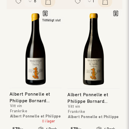
Tillfälligt slut
Albert Ponnelle et
Albert Ponnelle et
Philippe Bornard
Philippe Bornard
Vitt vin
Vitt vin
Arbois Pupillin
Arbois Pupillin 'Les
Frankrike
Frankrike
Viandris'
Albert Ponnelle et Philippe
Albert Ponnelle et Philippe
Bornard
0 i lager
Bornard
Jura
Jura