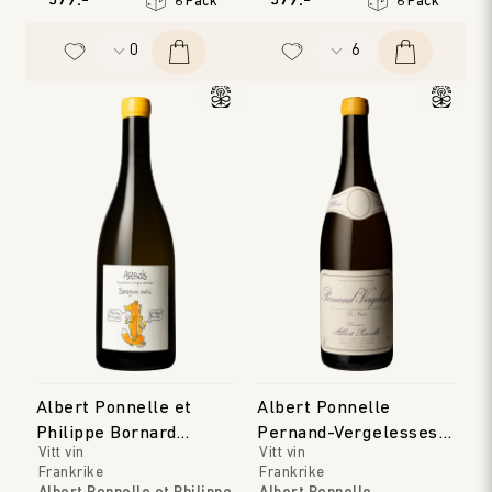
579:-
579:-
6 Pack
6 Pack
Årgång
:
2023
Albert Ponnelle et
Albert Ponnelle
Philippe Bornard
Pernand-Vergelesses
Vitt vin
Vitt vin
Arbois Savagnin Ouille
Blanc 'Les Noirets'
Frankrike
Frankrike