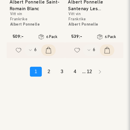
Albert Ponnelle Saint-
Albert Ponnelle
Romain Blanc
Santenay Les
Vitt vin
Vitt vin
Carmélites
Frankrike
Frankrike
Albert Ponnelle
Albert Ponnelle
Bourgogne
Bourgogne
Årgång
:
2019
Årgång
:
2020
509:-
539:-
6 Pack
6 Pack
1
2
3
4
12