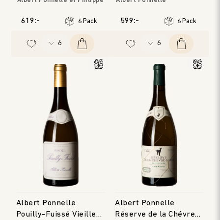
Albert Ponnelle et Philippe
Albert Ponnelle
Bornard
Bourgogne
Jura
Årgång
:
2022
619:-
599:-
6 Pack
6 Pack
Årgång
:
2023
Albert Ponnelle
Albert Ponnelle
Pouilly-Fuissé Vieilles
Réserve de la Chévre