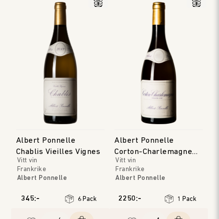
Albert Ponnelle
Albert Ponnelle
Chablis Vieilles Vignes
Corton-Charlemagne
Vitt vin
Vitt vin
Grand Cru
Frankrike
Frankrike
Albert Ponnelle
Albert Ponnelle
Bourgogne
Bourgogne
Årgång
:
2023
Årgång
:
2022
345:-
2250:-
6 Pack
1 Pack