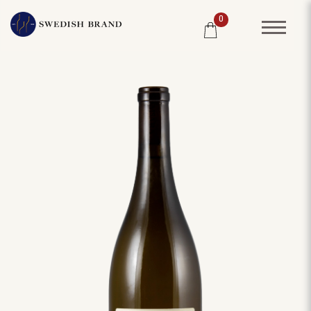
0
SORTIMENT
RESTAURANG
SYSTEMBOLAGET
PRODUCENTER
WINE CLUB
OM OSS
KUNDPORTRÄTT
PRISLISTA