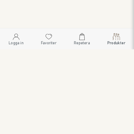
Logga in
Favoriter
Repetera
Produkter
SWEDISH BRAND AB
SÖDRA FISKARTORPSVÄGEN 26 • 114 33 STOCKHOLM • 08
545 185 55 • WWW.SWEDISHBRAND.SE • Copyright © 2024