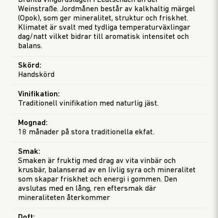
Branta vingårdslägen i Leutschach an der
Weinstraße. Jordmånen består av kalkhaltig märgel
(Opok), som ger mineralitet, struktur och friskhet.
Klimatet är svalt med tydliga temperaturväxlingar
dag/natt vilket bidrar till aromatisk intensitet och
balans.
Skörd
:
Handskörd
Vinifikation
:
Traditionell vinifikation med naturlig jäst.
Mognad
:
18 månader på stora traditionella ekfat.
Smak
:
Smaken är fruktig med drag av vita vinbär och
krusbär, balanserad av en livlig syra och mineralitet
som skapar friskhet och energi i gommen. Den
avslutas med en lång, ren eftersmak där
mineraliteten återkommer
Doft
: