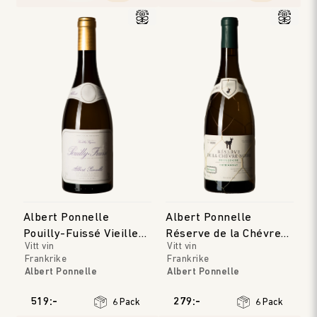
Albert Ponnelle
Albert Ponnelle
Pouilly-Fuissé Vieilles
Réserve de la Chévre
Vitt vin
Vitt vin
Vignes
Noire Blanc
Frankrike
Frankrike
Albert Ponnelle
Albert Ponnelle
Bourgogne
Bourgogne
Årgång
:
2023
Årgång
:
2023
519:-
279:-
6 Pack
6 Pack