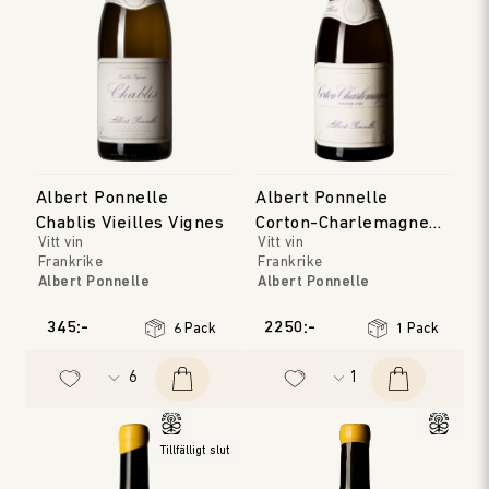
Albert Ponnelle
Albert Ponnelle
Chablis Vieilles Vignes
Corton-Charlemagne
Vitt vin
Vitt vin
Grand Cru
Frankrike
Frankrike
Albert Ponnelle
Albert Ponnelle
Bourgogne
Bourgogne
Årgång
:
2023
Årgång
:
2022
345:-
2250:-
6 Pack
1 Pack
Tillfälligt slut