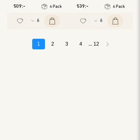
Årgång
:
2019
Årgång
:
2020
509:-
539:-
6 Pack
6 Pack
1
2
3
4
12