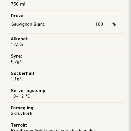
750 ml
Druva
:
Sauvignon Blanc
100
%
Alkohol
:
12,5%
Syra
:
5,7g/l
Sockerhalt
:
1,1g/l
Serveringstemp.
:
10–12 °C
Försegling
:
Skruvkork
Terroir
: