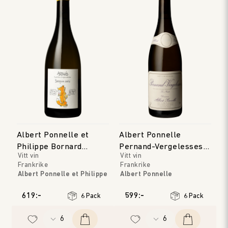
Albert Ponnelle et
Albert Ponnelle
Philippe Bornard
Pernand-Vergelesses
Vitt vin
Vitt vin
Arbois Savagnin Ouille
Blanc 'Les Noirets'
Frankrike
Frankrike
Albert Ponnelle et Philippe
Albert Ponnelle
Bornard
Bourgogne
Jura
Årgång
:
2022
619:-
599:-
6 Pack
6 Pack
Årgång
:
2023