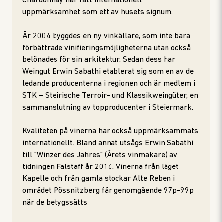
Chardonnay har fått internationell
uppmärksamhet som ett av husets signum.
År 2004 byggdes en ny vinkällare, som inte bara
förbättrade vinifieringsmöjligheterna utan också
belönades för sin arkitektur. Sedan dess har
Weingut Erwin Sabathi etablerat sig som en av de
ledande producenterna i regionen och är medlem i
STK – Steirische Terroir- und Klassikweingüter, en
sammanslutning av topproducenter i Steiermark.
Kvaliteten på vinerna har också uppmärksammats
internationellt. Bland annat utsågs Erwin Sabathi
till ”Winzer des Jahres” (Årets vinmakare) av
tidningen Falstaff år 2016. Vinerna från läget
Kapelle och från gamla stockar Alte Reben i
området Pössnitzberg får genomgående 97p-99p
när de betygssätts