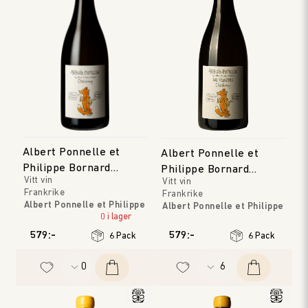
Albert Ponnelle et
Albert Ponnelle et
Philippe Bornard
Philippe Bornard
Vitt vin
Vitt vin
Arbois Pupillin
Arbois Pupillin 'Les
Frankrike
Frankrike
Viandris'
Albert Ponnelle et Philippe
Albert Ponnelle et Philippe
Bornard
0 i lager
Bornard
Jura
Jura
579:-
579:-
6 Pack
6 Pack
Årgång
:
2023