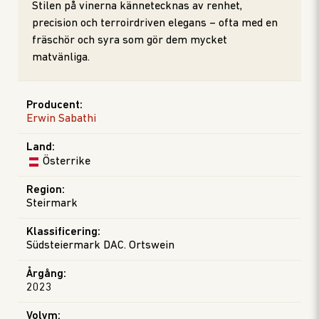
Stilen på vinerna kännetecknas av renhet,
precision och terroirdriven elegans – ofta med en
fräschör och syra som gör dem mycket
matvänliga.
Producent
:
Erwin Sabathi
Land
:
Österrike
Region
:
Steirmark
Klassificering
:
Südsteiermark DAC. Ortswein
Årgång
:
2023
Volym
: