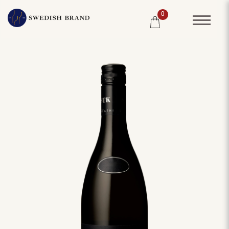
0
SORTIMENT
RESTAURANG
SYSTEMBOLAGET
PRODUCENTER
WINE CLUB
OM OSS
KUNDPORTRÄTT
PRISLISTA