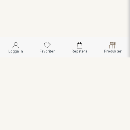
Logga in
Favoriter
Repetera
Produkter
SWEDISH BRAND AB
SÖDRA FISKARTORPSVÄGEN 26 • 114 33 STOCKHOLM • 08