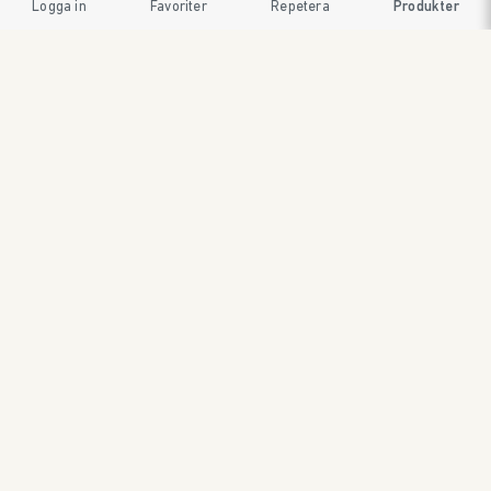
Logga in
Favoriter
Repetera
Produkter
SWEDISH BRAND AB
SÖDRA FISKARTORPSVÄGEN 26 • 114 33 STOCKHOLM • 08
545 185 55 • WWW.SWEDISHBRAND.SE • Copyright © 2024
ORDER@SWEDISHBRAND.SE
E-handel/B2B