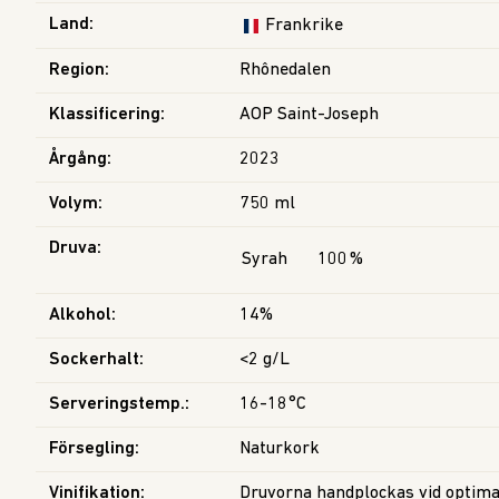
Land
:
Frankrike
Region
:
Rhônedalen
Klassificering
:
AOP Saint-Joseph
Årgång
:
2023
Volym
:
750 ml
Druva
:
Syrah
100
%
Alkohol
:
14%
Sockerhalt
:
<2 g/L
Serveringstemp.
:
16-18°C
Försegling
:
Naturkork
Vinifikation
:
Druvorna handplockas vid optima