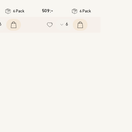
509:-
6 Pack
6 Pack