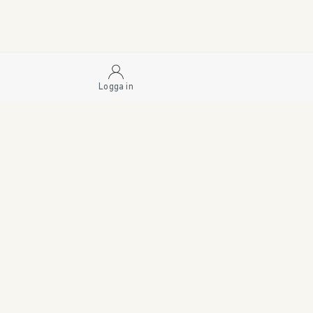
Logga in
SWEDISH BRAND AB
SÖDRA FISKARTORPSVÄGEN 26 • 114 33 STOCKHOLM 
ORDER@SWEDISHBRAND.SE