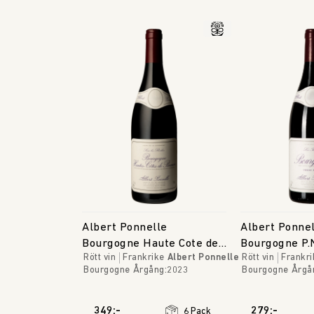
Albert Ponnelle
Albert Ponne
Bourgogne Haute Cote de
Bourgogne P.
Rött vin
Frankrike
Albert Ponnelle
Rött vin
Frankri
Beaune
Tilleuls
Bourgogne
Årgång
:
2023
Bourgogne
Årgå
349:-
279:-
6 Pack