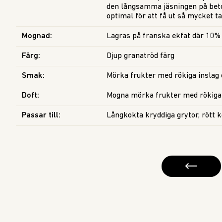
den långsamma jäsningen på beto
optimal för att få ut så mycket t
Mognad
:
Lagras på franska ekfat där 10% 
Färg
:
Djup granatröd färg
Smak
:
Mörka frukter med rökiga inslag
Doft
:
Mogna mörka frukter med rökiga 
Passar till
:
Långkokta kryddiga grytor, rött kö