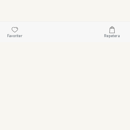
Favoriter
Repetera
• 08 545 185 55 • WWW.SWEDISHBRAND.SE • Copyright © 2024