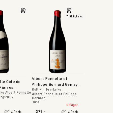
Tillfälligt slut
Albert Ponnelle et
lle Cote de
Philippe Bornard Gamay
Pierres
Rött vin
Frankrike
Noir
ike
Albert Ponnelle
Albert Ponnelle et Philippe
ång
:
2018
Bornard
Jura
0 i lager
379:-
6 Pack
6 Pack