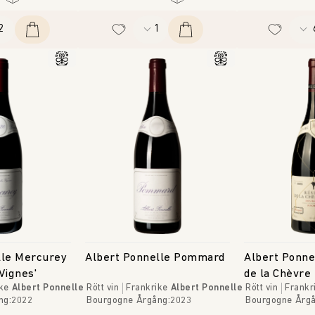
lle Mercurey
Albert Ponnelle Pommard
Albert Ponne
Vignes'
de la Chèvre
ke
Albert Ponnelle
Rött vin
Frankrike
Albert Ponnelle
Rött vin
Frankr
ng
:
2022
Bourgogne
Årgång
:
2023
Bourgogne
Årg