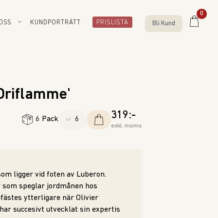
0
OSS
KUNDPORTRÄTT
PRISLISTA
Bli Kund
'Oriflamme'
319:-
6 Pack
exkl. moms
om ligger vid foten av Luberon.
er som speglar jordmånen hos
ästes ytterligare när Olivier
 har succesivt utvecklat sin expertis