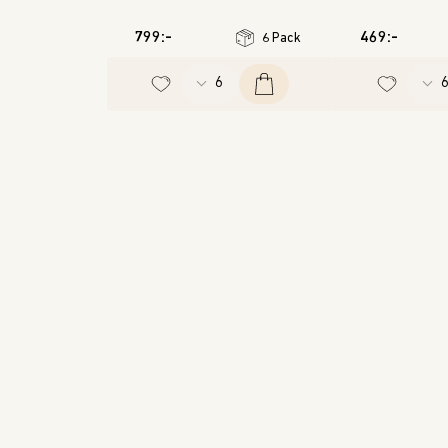
799:-
469:-
6 Pack