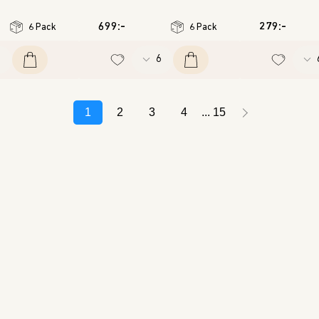
699:-
279:-
6 Pack
6 Pack
1
2
3
4
15