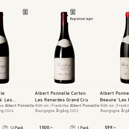
Begränsat lager
lle
Albert Ponnelle Corton
Albert Ponne
N. Les
Les Renardes Grand Cru
Beaune 'Les 
ke
Albert Ponnelle
Rött vin
Frankrike
Albert Ponnelle
Rött vin
Frankr
Blanches'
ng
:
2024
Bourgogne
Årgång
:
2022
Bourgogne
Årg
1500:-
599:-
12 Pack
1 Pack