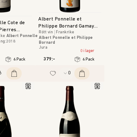
Albert Ponnelle et
lle Cote de
Philippe Bornard Gamay
Pierres
Rött vin
Frankrike
Noir
ike
Albert Ponnelle
Albert Ponnelle et Philippe
ång
:
2018
Bornard
Jura
0 i lager
379:-
6 Pack
6 Pack