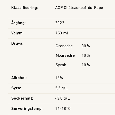
Klassificering
:
AOP Châteauneuf-du-Pape
Årgång
:
2022
Volym
:
750 ml
Druva
:
Grenache
80
%
Mourvèdre
10
%
Syrah
10
%
Alkohol
:
13%
Syra
:
5,5 g/L
Sockerhalt
:
<3,0 g/L
Serveringstemp.
:
16-18°C