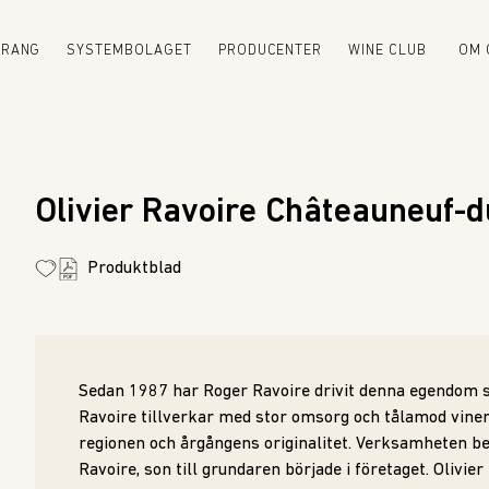
URANG
SYSTEMBOLAGET
PRODUCENTER
WINE CLUB
OM 
Olivier Ravoire Châteauneuf-
Produktblad
Sedan 1987 har Roger Ravoire drivit denna egendom s
Ravoire tillverkar med stor omsorg och tålamod vin
regionen och årgångens originalitet. Verksamheten bef
Ravoire, son till grundaren började i företaget. Olivier