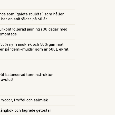
nda som "galets rouléts", som håller
har en snittålder på 60 år.
turkontrollerad jäsning i 30 dagar med
remontage.
å 50% ny fransk ek och 50% gammal
ger på "demi-muids" som är 600L ekfat,
 väl balanserad tanninstruktur.
 avslut!
kryddor, tryffel och salmiak
n, långkok och lagrade getostar