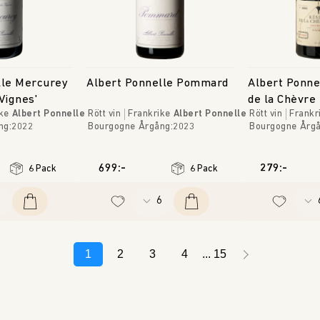
lle Mercurey
Albert Ponnelle Pommard
Albert Ponne
Vignes'
de la Chèvre
ke
Albert Ponnelle
Rött vin
Frankrike
Albert Ponnelle
Rött vin
Frankr
ng
:
2022
Bourgogne
Årgång
:
2023
Bourgogne
Årg
699:-
279:-
6 Pack
6 Pack
1
2
3
4
15