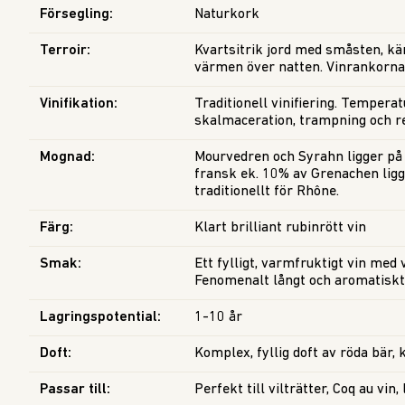
Försegling
:
Naturkork
Terroir
:
Kvartsitrik jord med småsten, kä
värmen över natten. Vinrankorna 
Vinifikation
:
Traditionell vinifiering. Tempera
skalmaceration, trampning och 
Mognad
:
Mourvedren och Syrahn ligger p
fransk ek. 10% av Grenachen lig
traditionellt för Rhône.
Färg
:
Klart brilliant rubinrött vin
Smak
:
Ett fylligt, varmfruktigt vin med
Fenomenalt långt och aromatiskt
Lagringspotential
:
1-10 år
Doft
:
Komplex, fyllig doft av röda bär, 
Passar till
:
Perfekt till vilträtter, Coq au vi