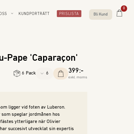
0
OSS
KUNDPORTRÄTT
PRISLISTA
Bli Kund
du-Pape 'Caparaçon'
399:-
6 Pack
exkl. moms
om ligger vid foten av Luberon.
er som speglar jordmånen hos
ästes ytterligare när Olivier
 har succesivt utvecklat sin expertis