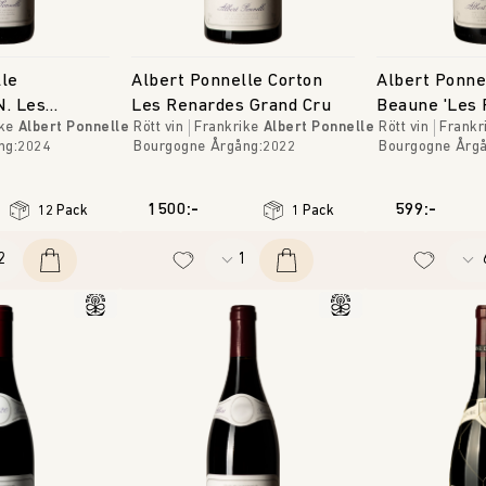
lle
Albert Ponnelle Corton
Albert Ponne
N. Les
Les Renardes Grand Cru
Beaune 'Les 
ke
Albert Ponnelle
Rött vin
Frankrike
Albert Ponnelle
Rött vin
Frankr
Blanches'
ng
:
2024
Bourgogne
Årgång
:
2022
Bourgogne
Årg
1500:-
599:-
12 Pack
1 Pack