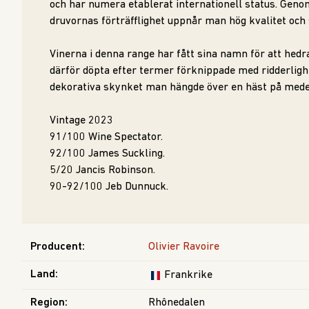
och har numera etablerat internationell status. Gen
druvornas förträfflighet uppnår man hög kvalitet och 
Vinerna i denna range har fått sina namn för att hedr
därför döpta efter termer förknippade med ridderlighe
dekorativa skynket man hängde över en häst på mede
Vintage 2023
91/100 Wine Spectator.
92/100 James Suckling.
5/20 Jancis Robinson.
90-92/100 Jeb Dunnuck.
Producent
:
Olivier Ravoire
Land
:
Frankrike
Region
:
Rhônedalen