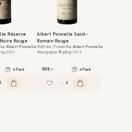
lle Réserve
Albert Ponnelle Saint-
 Noire Rouge
Romain Rouge
ike
Albert Ponnelle
Rött vin
Frankrike
Albert Ponnelle
ång
:
2022
Bourgogne
Årgång
:
2019
509:-
6 Pack
6 Pack