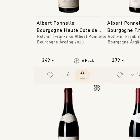
Albert Ponnelle
Albert Ponne
Bourgogne Haute Cote de
Bourgogne P.
Rött vin
Frankrike
Albert Ponnelle
Rött vin
Frankri
Beaune
Tilleuls
Bourgogne
Årgång
:
2023
Bourgogne
Årgå
349:-
279:-
6 Pack