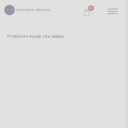
0
SORTIMENT
Produkten kunde inte laddas.
RESTAURANG
SYSTEMBOLAGET
PRODUCENTER
WINE CLUB
OM OSS
KUNDPORTRÄTT
PRISLISTA