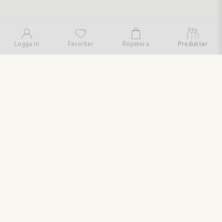
Logga in
Favoriter
Repetera
Produkter
SWEDISH BRAND AB
SÖDRA FISKARTORPSVÄGEN 26 • 114 33 STOCKHOLM • 08
545 185 55 • WWW.SWEDISHBRAND.SE • Copyright © 2024
ORDER@SWEDISHBRAND.SE