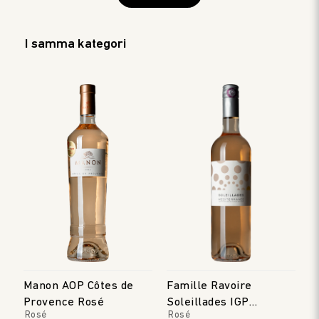
I samma kategori
Manon AOP Côtes de
Famille Ravoire
Provence Rosé
Soleillades IGP
Rosé
Rosé
Méditerranée Rosé