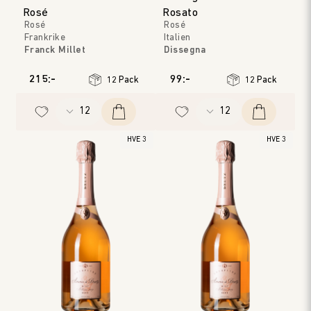
Rosé
Rosato
Rosé
Rosé
Frankrike
Italien
Franck Millet
Dissegna
Loire
Veneto
Årgång
:
2025
Årgång
:
2025
215:-
99:-
12 Pack
12 Pack
HVE 3
HVE 3