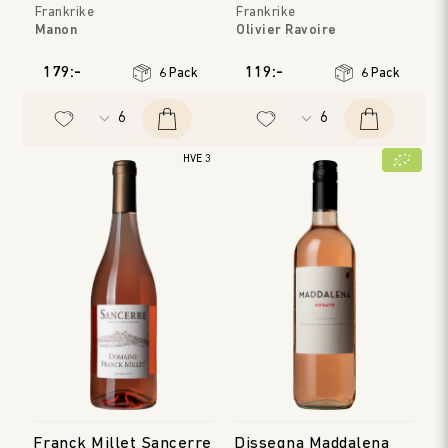
Frankrike
Frankrike
Manon
Olivier Ravoire
Provence
Méditérranée
Årgång
:
2025
Årgång
:
2025
179:-
119:-
6 Pack
6 Pack
HVE 3
Franck Millet Sancerre
Dissegna Maddalena