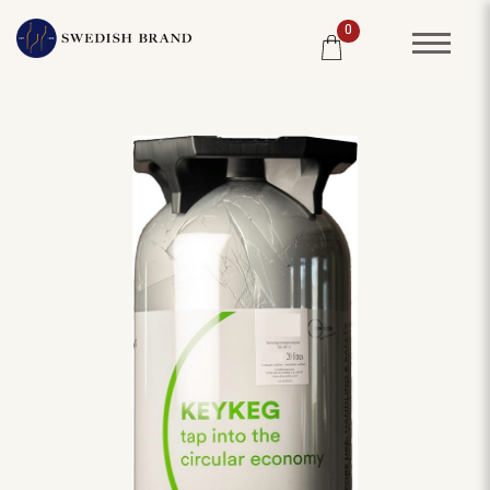
0
SORTIMENT
RESTAURANG
SYSTEMBOLAGET
PRODUCENTER
WINE CLUB
OM OSS
KUNDPORTRÄTT
PRISLISTA