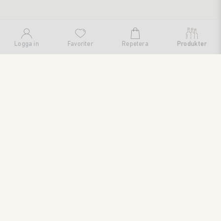
Logga in
Favoriter
Repetera
Produkter
SWEDISH BRAND AB
SÖDRA FISKARTORPSVÄGEN 26 • 114 33 STOCKHOLM • 08
545 185 55 • WWW.SWEDISHBRAND.SE • Copyright © 2024
ORDER@SWEDISHBRAND.SE