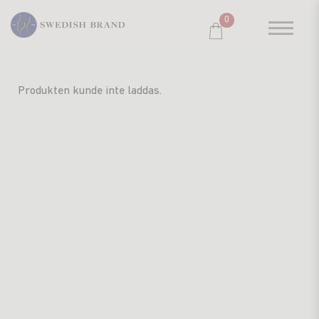
0
SORTIMENT
Produkten kunde inte laddas.
RESTAURANG
SYSTEMBOLAGET
PRODUCENTER
WINE CLUB
OM OSS
KUNDPORTRÄTT
PRISLISTA