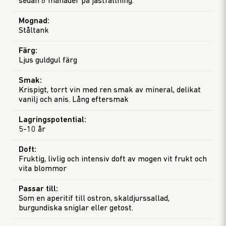
sedan 6 månader på jästfällning.
Mognad
:
Ståltank
Färg
:
Ljus guldgul färg
Smak
:
Krispigt, torrt vin med ren smak av mineral, delikat
vanilj och anis. Lång eftersmak
Lagringspotential
:
5-10 år
Doft
:
Fruktig, livlig och intensiv doft av mogen vit frukt och
vita blommor
Passar till
:
Som en aperitif till ostron, skaldjurssallad,
burgundiska sniglar eller getost.