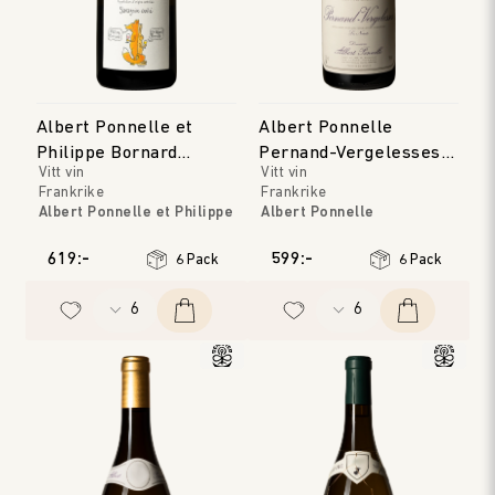
Albert Ponnelle et
Albert Ponnelle
Philippe Bornard
Pernand-Vergelesses
Vitt vin
Vitt vin
Arbois Savagnin Ouille
Blanc 'Les Noirets'
Frankrike
Frankrike
Albert Ponnelle et Philippe
Albert Ponnelle
Bornard
Bourgogne
Jura
Årgång
:
2022
619:-
599:-
6 Pack
6 Pack
Årgång
:
2023