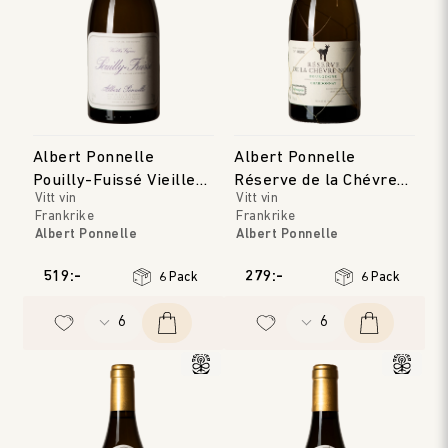
Albert Ponnelle
Albert Ponnelle
Pouilly-Fuissé Vieilles
Réserve de la Chévre
Vitt vin
Vitt vin
Vignes
Noire Blanc
Frankrike
Frankrike
Albert Ponnelle
Albert Ponnelle
Bourgogne
Bourgogne
Årgång
:
2023
Årgång
:
2023
519:-
279:-
6 Pack
6 Pack