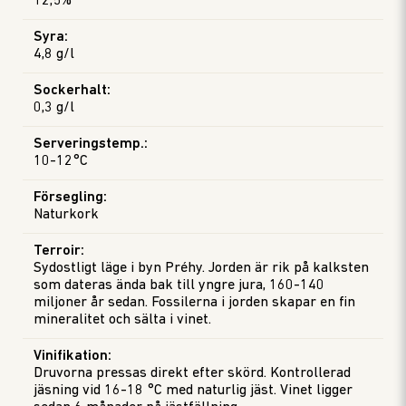
12,5%
Syra
:
4,8 g/l
Sockerhalt
:
0,3 g/l
Serveringstemp.
:
10-12°C
Försegling
:
Naturkork
Terroir
:
Sydostligt läge i byn Préhy. Jorden är rik på kalksten
som dateras ända bak till yngre jura, 160-140
miljoner år sedan. Fossilerna i jorden skapar en fin
mineralitet och sälta i vinet.
Vinifikation
:
Druvorna pressas direkt efter skörd. Kontrollerad
jäsning vid 16-18 °C med naturlig jäst. Vinet ligger