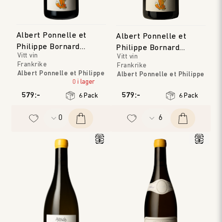
Albert Ponnelle et
Albert Ponnelle et
Philippe Bornard
Philippe Bornard
Vitt vin
Vitt vin
Arbois Pupillin
Arbois Pupillin 'Les
Frankrike
Frankrike
Viandris'
Albert Ponnelle et Philippe
Albert Ponnelle et Philippe
Bornard
0 i lager
Bornard
Jura
Jura
579:-
579:-
6 Pack
6 Pack
Årgång
:
2023