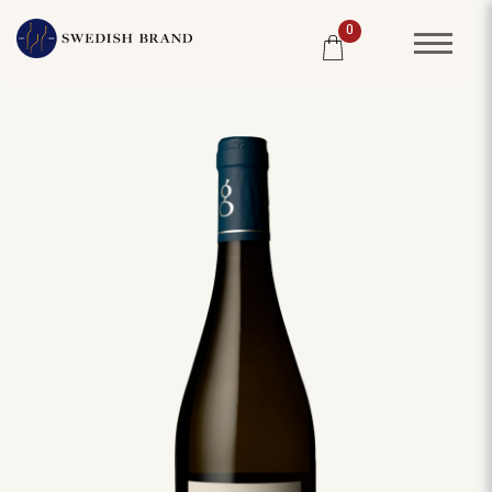
0
SORTIMENT
RESTAURANG
SYSTEMBOLAGET
PRODUCENTER
WINE CLUB
OM OSS
KUNDPORTRÄTT
PRISLISTA