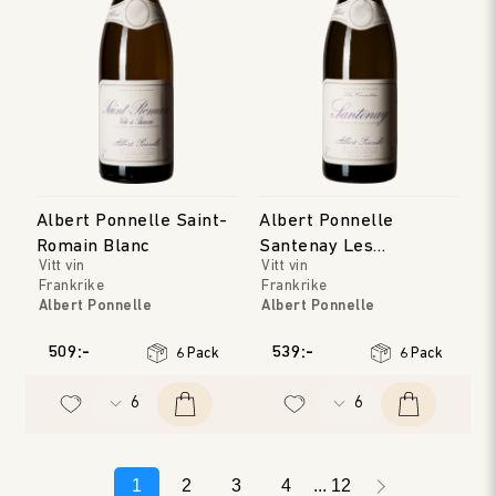
Albert Ponnelle Saint-
Albert Ponnelle
Romain Blanc
Santenay Les
Vitt vin
Vitt vin
Carmélites
Frankrike
Frankrike
Albert Ponnelle
Albert Ponnelle
Bourgogne
Bourgogne
Årgång
:
2019
Årgång
:
2020
509:-
539:-
6 Pack
6 Pack
1
2
3
4
12