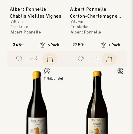
Albert Ponnelle
Albert Ponnelle
Chablis Vieilles Vignes
Corton-Charlemagne
Vitt vin
Vitt vin
Grand Cru
Frankrike
Frankrike
Albert Ponnelle
Albert Ponnelle
Bourgogne
Bourgogne
Årgång
:
2023
Årgång
:
2022
345:-
2250:-
6 Pack
1 Pack
Tillfälligt slut