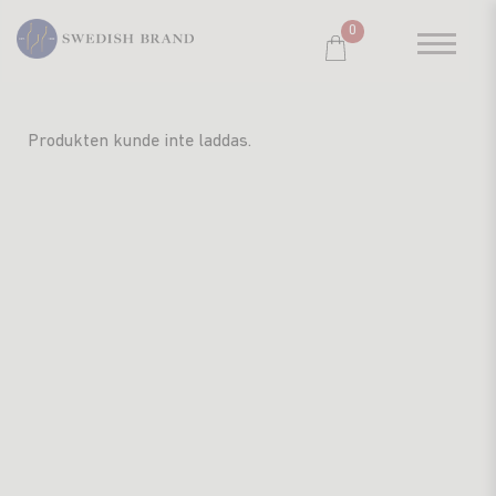
0
SORTIMENT
Produkten kunde inte laddas.
RESTAURANG
SYSTEMBOLAGET
PRODUCENTER
WINE CLUB
OM OSS
KUNDPORTRÄTT
PRISLISTA