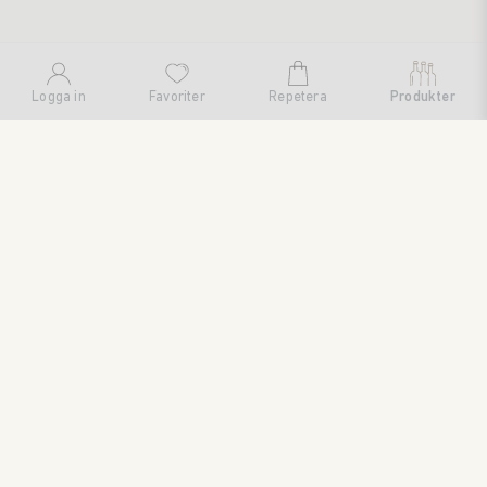
Logga in
Favoriter
Repetera
Produkter
SWEDISH BRAND AB
SÖDRA FISKARTORPSVÄGEN 26 • 114 33 STOCKHOLM • 08
545 185 55 • WWW.SWEDISHBRAND.SE • Copyright © 2024
ORDER@SWEDISHBRAND.SE