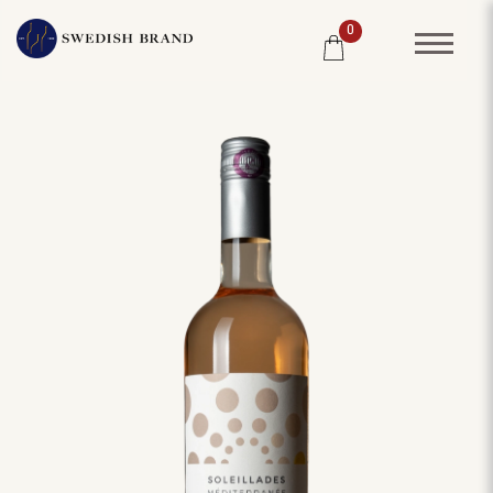
0
SORTIMENT
RESTAURANG
SYSTEMBOLAGET
PRODUCENTER
WINE CLUB
OM OSS
KUNDPORTRÄTT
PRISLISTA