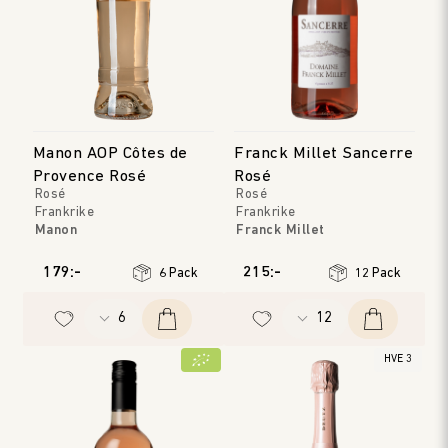
Manon AOP Côtes de
Franck Millet Sancerre
Provence Rosé
Rosé
Rosé
Rosé
Frankrike
Frankrike
Manon
Franck Millet
Provence
Loire
Årgång
:
2025
Årgång
:
2025
179:-
215:-
6 Pack
12 Pack
HVE 3