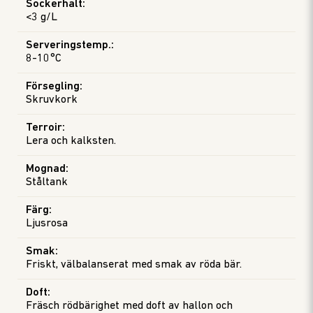
Sockerhalt
:
<3 g/L
Serveringstemp.
:
8-10°C
Försegling
:
Skruvkork
Terroir
:
Lera och kalksten.
Mognad
:
Ståltank
Färg
:
Ljusrosa
Smak
:
Friskt, välbalanserat med smak av röda bär.
Doft
:
Fräsch rödbärighet med doft av hallon och