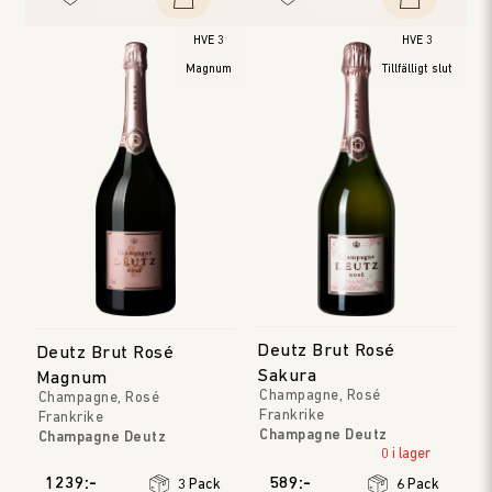
HVE 3
HVE 3
Magnum
Tillfälligt slut
Deutz Brut Rosé
Deutz Brut Rosé
Sakura
Magnum
Champagne, Rosé
Champagne, Rosé
Frankrike
Frankrike
Champagne Deutz
Champagne Deutz
Champagne
0 i lager
Champagne
Årgång
:
NV
Årgång
:
NV
1239:-
589:-
3 Pack
6 Pack