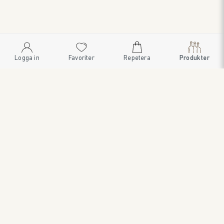
Logga in
Favoriter
Repetera
Produkter
SWEDISH BRAND AB
SÖDRA FISKARTORPSVÄGEN 26 • 114 33 STOCKHOLM • 08
545 185 55 • WWW.SWEDISHBRAND.SE • Copyright © 2024
ORDER@SWEDISHBRAND.SE