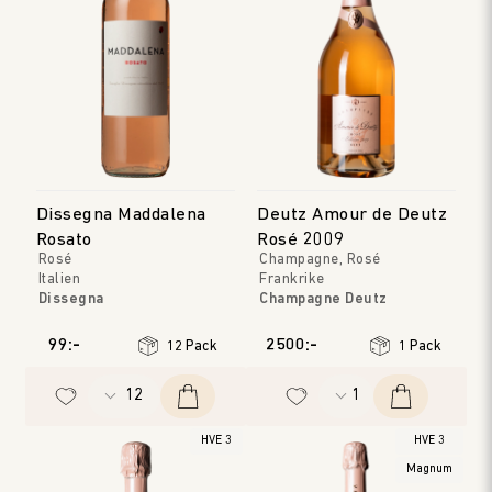
Dissegna Maddalena
Deutz Amour de Deutz
Rosato
Rosé 2009
Rosé
Champagne, Rosé
Italien
Frankrike
Dissegna
Champagne Deutz
Veneto
Champagne
Årgång
:
2025
Årgång
:
2009
99:-
2500:-
12 Pack
1 Pack
HVE 3
HVE 3
Magnum