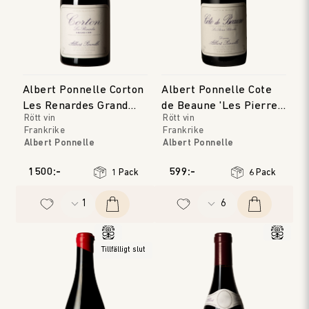
Albert Ponnelle Corton
Albert Ponnelle Cote
Les Renardes Grand
de Beaune 'Les Pierres
Rött vin
Rött vin
Cru
Blanches'
Frankrike
Frankrike
Albert Ponnelle
Albert Ponnelle
Bourgogne
Bourgogne
Årgång
:
2022
Årgång
:
2018
1500:-
599:-
1 Pack
6 Pack
Tillfälligt slut