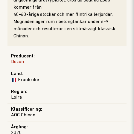
ungdomliga druvtypicitet. Clos du Saut au Loup
kommer från
40-60-åriga stockar och mer flintrika lerjordar.
Mognaden äger rum i betongtankar under 6-9
månader och resulterar i en stilmässigt klassisk
Chinon.
Producent
:
Dozon
Land
:
Frankrike
Region
:
Loire
Klassificering
:
AOC Chinon
Årgång
:
2020