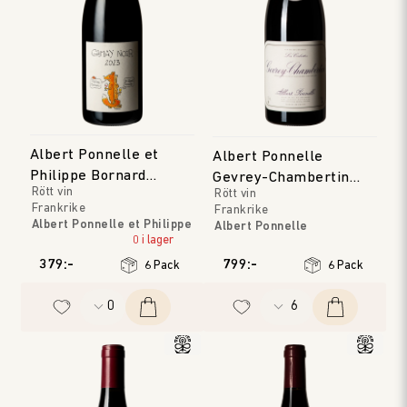
Albert Ponnelle et
Albert Ponnelle
Philippe Bornard
Gevrey-Chambertin
Rött vin
Rött vin
Gamay Noir
Les Cabottes
Frankrike
Frankrike
Albert Ponnelle et Philippe
Albert Ponnelle
Bornard
0 i lager
Bourgogne
Jura
Årgång
:
2023
379:-
799:-
6 Pack
6 Pack