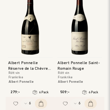
Albert Ponnelle
Albert Ponnelle Saint-
Réserve de la Chèvre
Romain Rouge
Rött vin
Rött vin
Noire Rouge
Frankrike
Frankrike
Albert Ponnelle
Albert Ponnelle
Bourgogne
Bourgogne
Årgång
:
2022
Årgång
:
2019
279:-
509:-
6 Pack
6 Pack