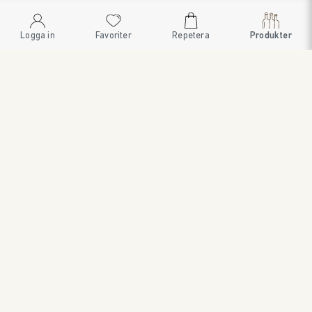
Logga in
Favoriter
Repetera
Produkter
SWEDISH BRAND AB
SÖDRA FISKARTORPSVÄGEN 26 • 114 33 STOCKHOLM • 08
545 185 55 • WWW.SWEDISHBRAND.SE • Copyright © 2024
ORDER@SWEDISHBRAND.SE