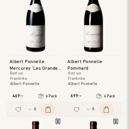
Albert Ponnelle
Albert Ponnelle
Mercurey 'Les Grandes
Pommard
Rött vin
Rött vin
Vignes'
Frankrike
Frankrike
Albert Ponnelle
Albert Ponnelle
Bourgogne
Bourgogne
Årgång
:
2022
Årgång
:
2023
469:-
699:-
6 Pack
6 Pack