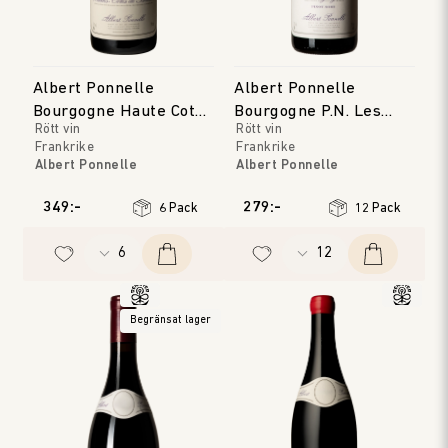
Albert Ponnelle
Albert Ponnelle
Bourgogne Haute Cote
Bourgogne P.N. Les
Rött vin
Rött vin
de Beaune
Tilleuls
Frankrike
Frankrike
Albert Ponnelle
Albert Ponnelle
Bourgogne
Bourgogne
Årgång
:
2023
Årgång
:
2024
349:-
279:-
6 Pack
12 Pack
Begränsat lager