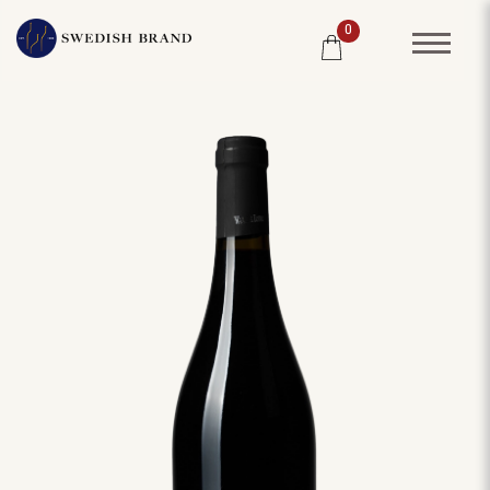
0
SORTIMENT
RESTAURANG
SYSTEMBOLAGET
PRODUCENTER
WINE CLUB
OM OSS
KUNDPORTRÄTT
PRISLISTA