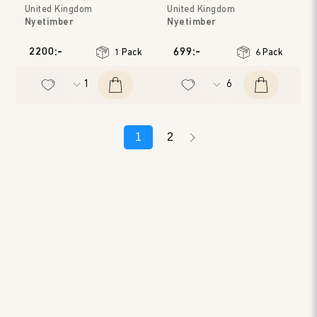
United Kingdom
United Kingdom
Nyetimber
Nyetimber
West Sussex & Hampshire
West Sussex & Hampshire
Årgång
:
2013
Årgång
:
2017
2200:-
699:-
1 Pack
6 Pack
1
2