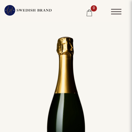
0
SORTIMENT
RESTAURANG
SYSTEMBOLAGET
PRODUCENTER
WINE CLUB
OM OSS
KUNDPORTRÄTT
PRISLISTA