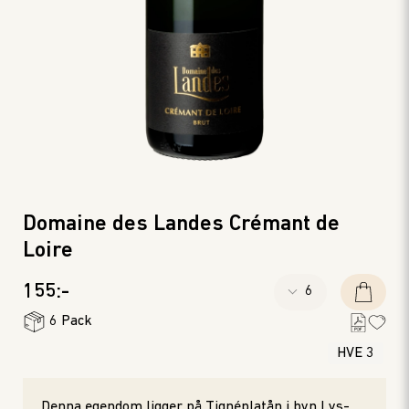
Domaine des Landes Crémant de
Loire
155:-
6 Pack
HVE 3
Denna egendom ligger på Tignéplatån i byn Lys-