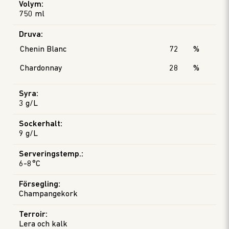
Volym
:
750 ml
Druva
:
Chenin Blanc
72
%
Chardonnay
28
%
Syra
:
3 g/L
Sockerhalt
:
9 g/L
Serveringstemp.
:
6-8°C
Försegling
:
Champangekork
Terroir
:
Lera och kalk