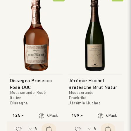
Dissegna Prosecco
Jérémie Huchet
Rosè DOC
Bretesche Brut Natur
Mousserande, Rosé
Mousserande
Italien
Frankrike
Dissegna
Jérémie Huchet
Veneto
Loire
Årgång
:
2024
Årgång
:
2023
125:-
189:-
6 Pack
6 Pack