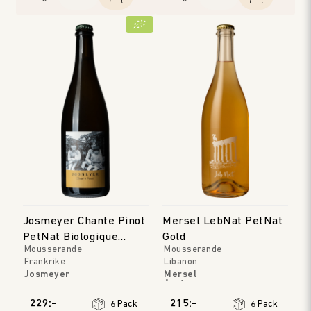
Josmeyer Chante Pinot
Mersel LebNat PetNat
PetNat Biologique
Gold
Mousserande
Mousserande
MMXXIII
Frankrike
Libanon
Josmeyer
Mersel
Alsace
Årgång
:
2022
Årgång
:
2023
229:-
215:-
6 Pack
6 Pack