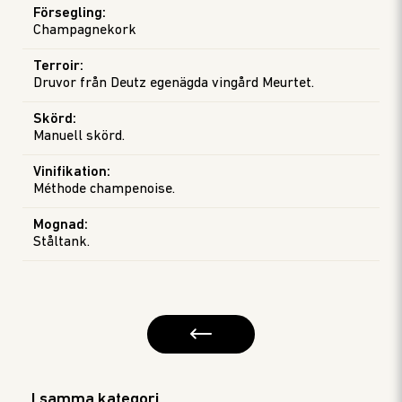
Försegling
:
Champagnekork
Terroir
:
Druvor från Deutz egenägda vingård Meurtet.
Skörd
:
Manuell skörd.
Vinifikation
:
Méthode champenoise.
Mognad
:
Ståltank.
I samma kategori