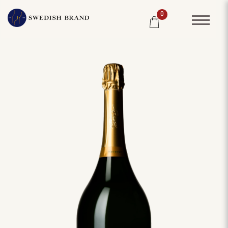
0
SORTIMENT
RESTAURANG
SYSTEMBOLAGET
PRODUCENTER
WINE CLUB
OM OSS
KUNDPORTRÄTT
PRISLISTA