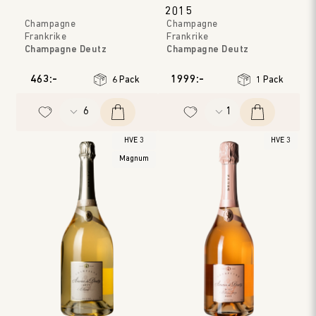
2015
Champagne
Champagne
Frankrike
Frankrike
Champagne Deutz
Champagne Deutz
Champagne
Champagne
Årgång
:
NV
Årgång
:
2015
463:-
1999:-
6 Pack
1 Pack
HVE 3
HVE 3
Magnum