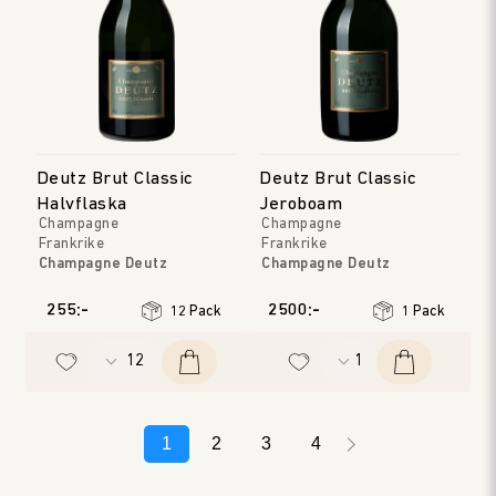
Deutz Brut Classic
Deutz Brut Classic
Halvflaska
Jeroboam
Champagne
Champagne
Frankrike
Frankrike
Champagne Deutz
Champagne Deutz
Champagne
Champagne
Årgång
:
NV
Årgång
:
NV
255:-
2500:-
12 Pack
1 Pack
1
2
3
4