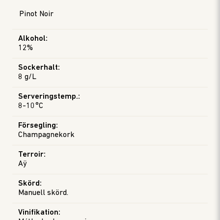
Pinot Noir
Alkohol
:
12%
Sockerhalt
:
8 g/L
Serveringstemp.
:
8-10°C
Försegling
:
Champagnekork
Terroir
:
Aÿ
Skörd
:
Manuell skörd.
Vinifikation
: