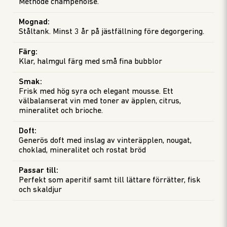
Méthode champenoise.
Mognad
:
Ståltank. Minst 3 år på jästfällning före degorgering.
Färg
:
Klar, halmgul färg med små fina bubblor
Smak
:
Frisk med hög syra och elegant mousse. Ett
välbalanserat vin med toner av äpplen, citrus,
mineralitet och brioche.
Doft
:
Generös doft med inslag av vinteräpplen, nougat,
choklad, mineralitet och rostat bröd
Passar till
:
Perfekt som aperitif samt till lättare förrätter, fisk
och skaldjur