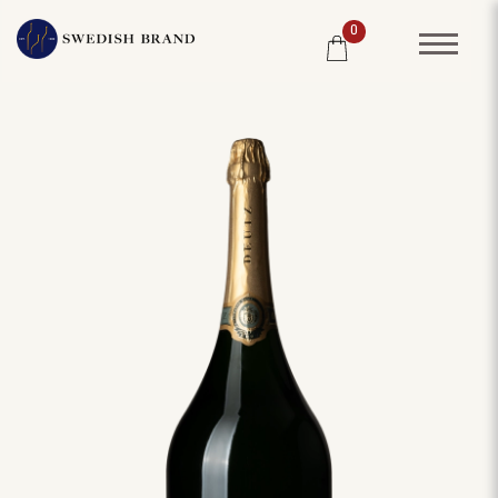
0
SORTIMENT
RESTAURANG
SYSTEMBOLAGET
PRODUCENTER
WINE CLUB
OM OSS
KUNDPORTRÄTT
PRISLISTA