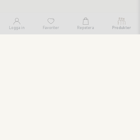
Logga in
Favoriter
Repetera
Produkter
SWEDISH BRAND AB
SÖDRA FISKARTORPSVÄGEN 26 • 114 33 STOCKHOLM • 08
545 185 55 • WWW.SWEDISHBRAND.SE • Copyright © 2024
ORDER@SWEDISHBRAND.SE