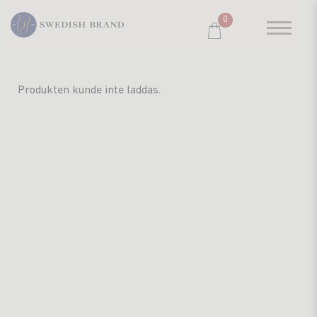
0
SORTIMENT
Produkten kunde inte laddas.
RESTAURANG
SYSTEMBOLAGET
PRODUCENTER
WINE CLUB
OM OSS
KUNDPORTRÄTT
PRISLISTA