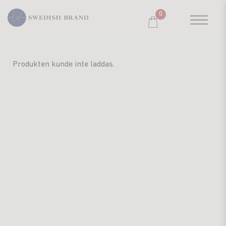
0
SORTIMENT
Produkten kunde inte laddas.
RESTAURANG
SYSTEMBOLAGET
PRODUCENTER
WINE CLUB
OM OSS
KUNDPORTRÄTT
PRISLISTA