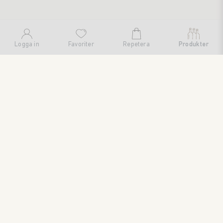
Logga in
Favoriter
Repetera
Produkter
SWEDISH BRAND AB
SÖDRA FISKARTORPSVÄGEN 26 • 114 33 STOCKHOLM • 08
545 185 55 • WWW.SWEDISHBRAND.SE • Copyright © 2024
ORDER@SWEDISHBRAND.SE