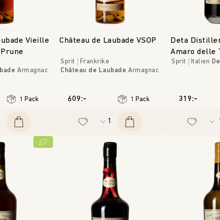
ubade Vieille
Château de Laubade VSOP
Deta Distille
 Prune
Amaro delle
Sprit
Frankrike
Sprit
Italien
De
ubade
Armagnac
Château de Laubade
Armagnac
609:-
319:-
1 Pack
1 Pack