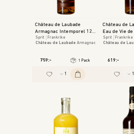
Château de Laubade
Château de La
Armagnac Intemporel 12
Eau de Vie de
Sprit
Frankrike
Sprit
Frankrike
ans
Château de Laubade
Armagnac
Château de La
759:-
619:-
1 Pack