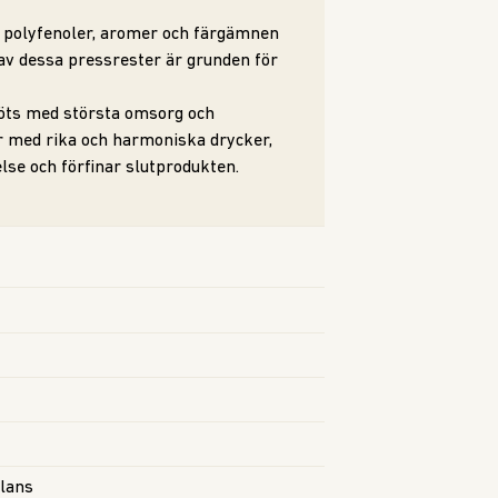
, polyfenoler, aromer och färgämnen
av dessa pressrester är grunden för
köts med största omsorg och
r med rika och harmoniska drycker,
lse och förfinar slutprodukten.
alans