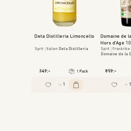
Deta Distilleria Limoncello
Domaine de la
Hors d'Age 10
Sprit
Italien
Deta Distilleria
Sprit
Frankrike
Calvados Biol
Domaine de la 
349:-
859:-
1 Pack