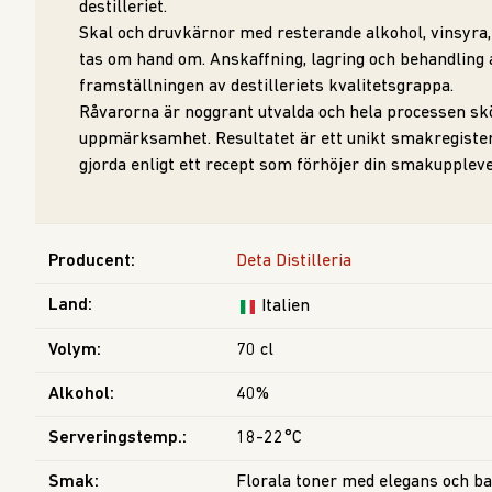
destilleriet.
Skal och druvkärnor med resterande alkohol, vinsyra
tas om hand om. Anskaffning, lagring och behandling 
framställningen av destilleriets kvalitetsgrappa.
Råvarorna är noggrant utvalda och hela processen s
uppmärksamhet. Resultatet är ett unikt smakregiste
gjorda enligt ett recept som förhöjer din smakuppleve
Producent
:
Deta Distilleria
Land
:
Italien
Volym
:
70 cl
Alkohol
:
40%
Serveringstemp.
:
18-22°C
Smak
:
Florala toner med elegans och b