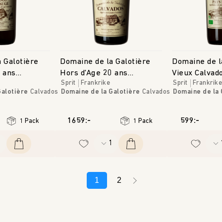
 Galotière
Domaine de la Galotière
Domaine de l
 ans
Hors d'Age 20 ans
Vieux Calvad
Sprit
Frankrike
Sprit
Frankrike
ogique
Calvados
Galotière
Calvados
Domaine de la Galotière
Calvados
Domaine de la 
1659:-
599:-
1 Pack
1 Pack
1
2