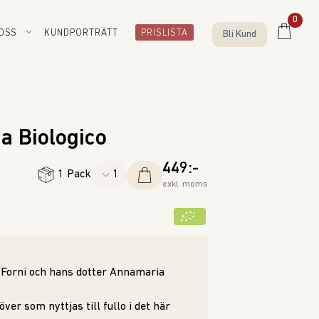
0
OSS
KUNDPORTRÄTT
PRISLISTA
Bli Kund
a Biologico
449:-
1 Pack
exkl. moms
i Forni och hans dotter Annamaria
er som nyttjas till fullo i det här