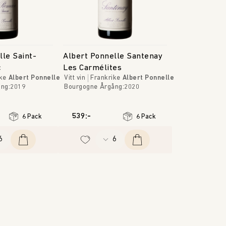
lle Saint-
Albert Ponnelle Santenay
c
Les Carmélites
ke
Albert Ponnelle
Vitt vin
Frankrike
Albert Ponnelle
ång
:
2019
Bourgogne
Årgång
:
2020
539:-
6 Pack
6 Pack