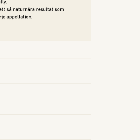
lly.
 ett så naturnära resultat som
rje appellation.