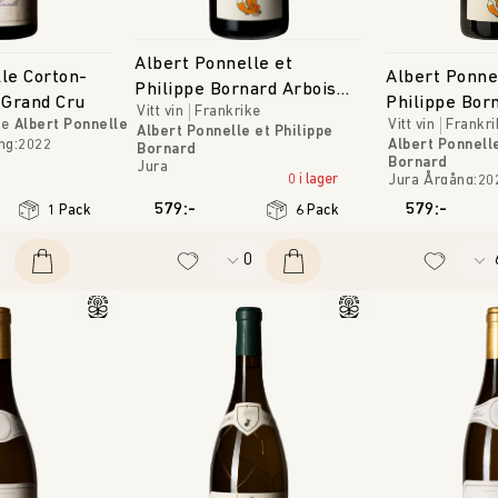
Albert Ponnelle et
le Corton-
Albert Ponne
Philippe Bornard Arbois
Grand Cru
Philippe Bor
Vitt vin
Frankrike
Pupillin
ke
Albert Ponnelle
Vitt vin
Frankri
Pupillin 'Les 
Albert Ponnelle et Philippe
ng
:
2022
Albert Ponnelle
Bornard
Bornard
Jura
0 i lager
Jura
Årgång
:
20
579:-
579:-
1 Pack
6 Pack