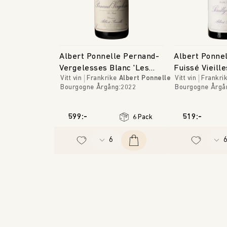
Albert Ponnelle Pernand-
Albert Ponnel
Vergelesses Blanc 'Les
Fuissé Vieill
Vitt vin
Frankrike
Albert Ponnelle
Vitt vin
Frankri
Noirets'
Bourgogne
Årgång
:
2022
Bourgogne
Årgå
599:-
519:-
6 Pack