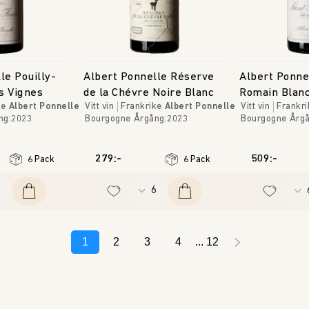
le Pouilly-
Albert Ponnelle Réserve
Albert Ponne
es Vignes
de la Chévre Noire Blanc
Romain Blan
ke
Albert Ponnelle
Vitt vin
Frankrike
Albert Ponnelle
Vitt vin
Frankri
ng
:
2023
Bourgogne
Årgång
:
2023
Bourgogne
Årg
279:-
509:-
6 Pack
6 Pack
1
2
3
4
12