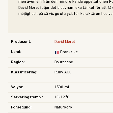
men även vin från den mindre kända appellationen Ru
David Moret följer det biodynamiska tänket för att få
möjligt och på så vis ge uttryck för karaktären hos va
Producent
:
David Moret
Land
:
Frankrike
Region
:
Bourgogne
Klassificering
:
Rully AOC
Volym
:
1500 ml
Serveringstemp.
:
10-12°C
Försegling
:
Naturkork