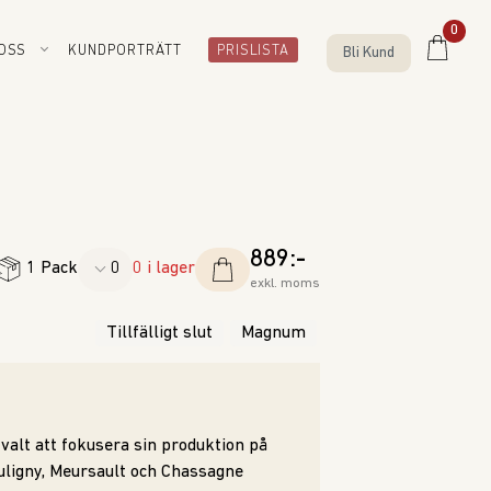
0
OSS
KUNDPORTRÄTT
PRISLISTA
Bli Kund
889:-
1 Pack
0 i lager
exkl. moms
Tillfälligt slut
Magnum
valt att fokusera sin produktion på
Puligny, Meursault och Chassagne