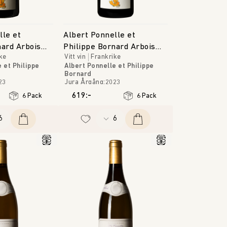
lle et
Albert Ponnelle et
nard Arbois
Philippe Bornard Arbois
ke
Vitt vin
Frankrike
Viandris'
Savagnin Ouille
 et Philippe
Albert Ponnelle et Philippe
Bornard
23
Jura
Årgång
:
2023
619:-
6 Pack
6 Pack