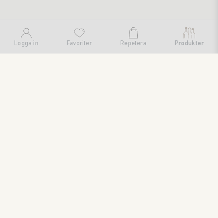
Logga in
Favoriter
Repetera
Produkter
SWEDISH BRAND AB
SÖDRA FISKARTORPSVÄGEN 26 • 114 33 STOCKHOLM • 08
545 185 55 • WWW.SWEDISHBRAND.SE • Copyright © 2024
ORDER@SWEDISHBRAND.SE