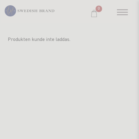
0
SORTIMENT
Produkten kunde inte laddas.
RESTAURANG
SYSTEMBOLAGET
PRODUCENTER
WINE CLUB
OM OSS
KUNDPORTRÄTT
PRISLISTA