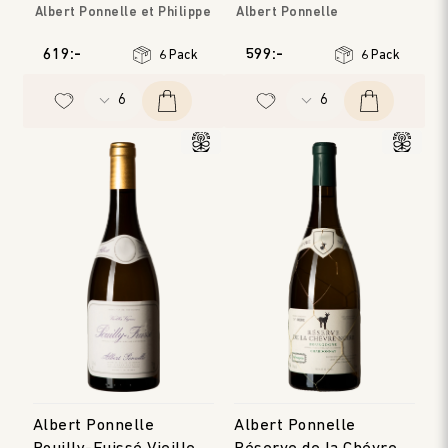
Albert Ponnelle et Philippe
Albert Ponnelle
Bornard
Bourgogne
Jura
Årgång
:
2022
619:-
599:-
6 Pack
6 Pack
Årgång
:
2023
Albert Ponnelle
Albert Ponnelle