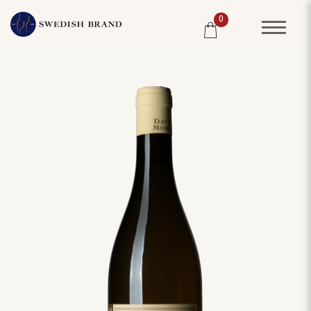
0
SORTIMENT
RESTAURANG
SYSTEMBOLAGET
PRODUCENTER
WINE CLUB
OM OSS
KUNDPORTRÄTT
PRISLISTA