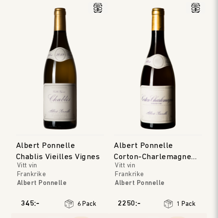
Albert Ponnelle
Albert Ponnelle
Chablis Vieilles Vignes
Corton-Charlemagne
Vitt vin
Vitt vin
Grand Cru
Frankrike
Frankrike
Albert Ponnelle
Albert Ponnelle
Bourgogne
Bourgogne
Årgång
:
2023
Årgång
:
2022
345:-
2250:-
6 Pack
1 Pack