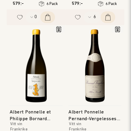
Jura
Jura
579:-
579:-
6 Pack
6 Pack
Årgång
:
2023
Albert Ponnelle et
Albert Ponnelle
Philippe Bornard
Pernand-Vergelesses
Vitt vin
Vitt vin
Arbois Savagnin Ouille
Blanc 'Les Noirets'
Frankrike
Frankrike