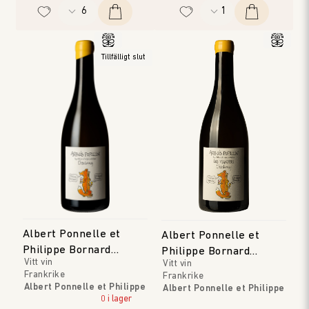
Tillfälligt slut
Albert Ponnelle et
Albert Ponnelle et
Philippe Bornard
Philippe Bornard
Vitt vin
Vitt vin
Arbois Pupillin
Arbois Pupillin 'Les
Frankrike
Frankrike
Viandris'
Albert Ponnelle et Philippe
Albert Ponnelle et Philippe
Bornard
0 i lager
Bornard