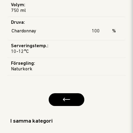
Volym
:
750 ml
Druva
:
Chardonnay
100
%
Serveringstemp.
:
10-12°C
Försegling
:
Naturkork
I samma kategori