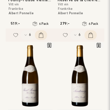
Pouilly-Fuissé Vieilles
Réserve de la Chévre
Vitt vin
Vitt vin
Vignes
Noire Blanc
Frankrike
Frankrike
Albert Ponnelle
Albert Ponnelle
Bourgogne
Bourgogne
Årgång
:
2023
Årgång
:
2023
519:-
279:-
6 Pack
6 Pack