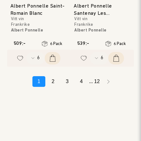
Albert Ponnelle Saint-
Albert Ponnelle
Romain Blanc
Santenay Les
Vitt vin
Vitt vin
Carmélites
Frankrike
Frankrike
Albert Ponnelle
Albert Ponnelle
Bourgogne
Bourgogne
Årgång
:
2019
Årgång
:
2020
509:-
539:-
6 Pack
6 Pack
1
2
3
4
12