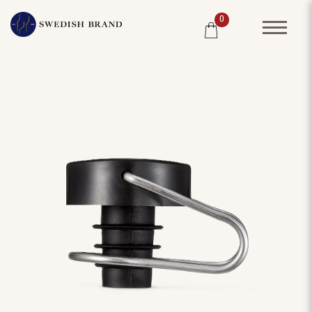
0
SORTIMENT
RESTAURANG
SYSTEMBOLAGET
PRODUCENTER
WINE CLUB
OM OSS
KUNDPORTRÄTT
PRISLISTA