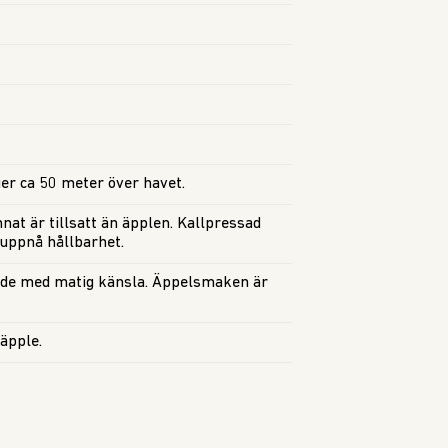
ger ca 50 meter över havet.
at är tillsatt än äpplen. Kallpressad
 uppnå hållbarhet.
nde med matig känsla. Äppelsmaken är
 äpple.