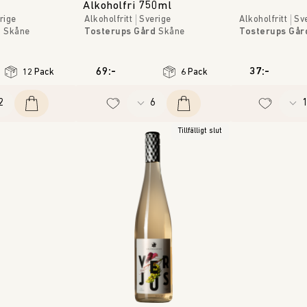
Alkoholfri 750ml
rige
Alkoholfritt
Sverige
Alkoholfritt
Sv
d
Skåne
Tosterups Gård
Skåne
Tosterups Går
69:-
37:-
12 Pack
6 Pack
Tillfälligt slut