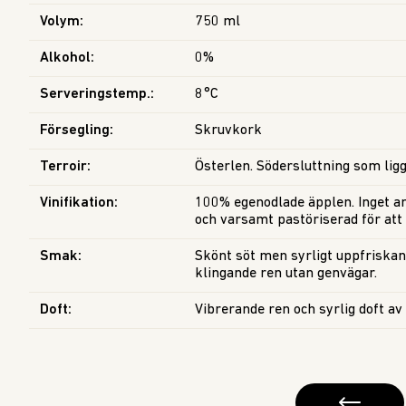
Volym
:
750 ml
Alkohol
:
0%
Serveringstemp.
:
8°C
Försegling
:
Skruvkork
Terroir
:
Österlen. Södersluttning som lig
Vinifikation
:
100% egenodlade äpplen. Inget ann
och varsamt pastöriserad för att
Smak
:
Skönt söt men syrligt uppfriska
klingande ren utan genvägar.
Doft
:
Vibrerande ren och syrlig doft av