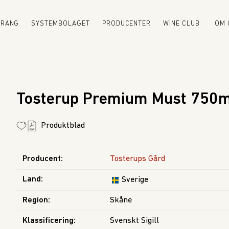
URANG
SYSTEMBOLAGET
PRODUCENTER
WINE CLUB
OM 
Tosterup Premium Must 750m
Produktblad
Producent
:
Tosterups Gård
Land
:
Sverige
Region
:
Skåne
Klassificering
: