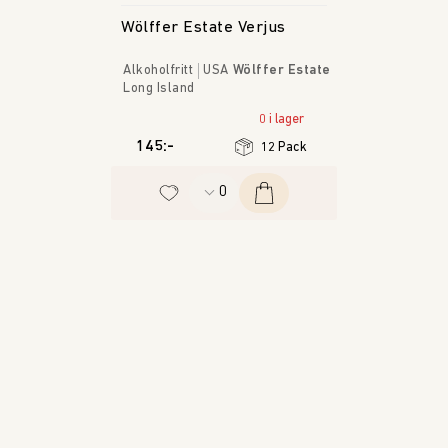
Wölffer Estate Verjus
Alkoholfritt
USA
Wölffer Estate
Long Island
0 i lager
145:-
12 Pack