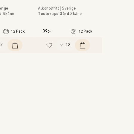
erige
Alkoholfritt
Sverige
d
Skåne
Tosterups Gård
Skåne
39:-
12 Pack
12 Pack