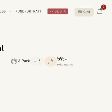
0
OSS
KUNDPORTRÄTT
PRISLISTA
Bli Kund
l
59:-
6 Pack
exkl. moms