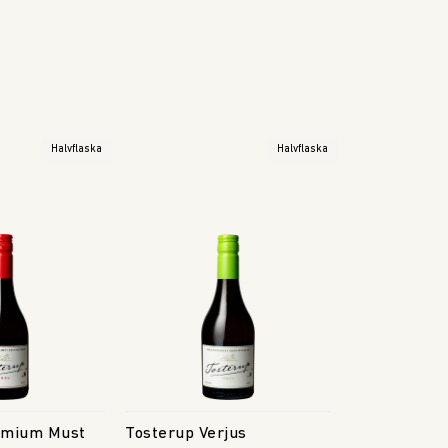
Halvflaska
Halvflaska
emium Must
Tosterup Verjus