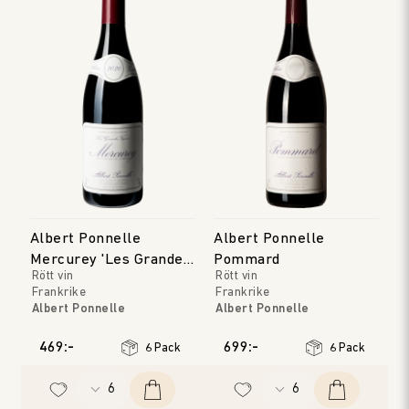
Albert Ponnelle
Albert Ponnelle
Mercurey 'Les Grandes
Pommard
Rött vin
Rött vin
Vignes'
Frankrike
Frankrike
Albert Ponnelle
Albert Ponnelle
Bourgogne
Bourgogne
Årgång
:
2022
Årgång
:
2023
469:-
699:-
6 Pack
6 Pack