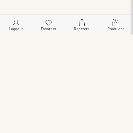
Logga in
Favoriter
Repetera
Produkter
SWEDISH BRAND AB
SÖDRA FISKARTORPSVÄGEN 26 • 114 33 STOCKHOLM • 08
545 185 55 • WWW.SWEDISHBRAND.SE • Copyright © 2024
ORDER@SWEDISHBRAND.SE