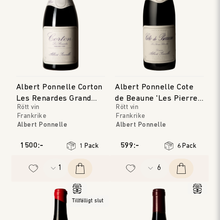
Albert Ponnelle Corton
Albert Ponnelle Cote
Les Renardes Grand
de Beaune 'Les Pierres
Rött vin
Rött vin
Cru
Blanches'
Frankrike
Frankrike
Albert Ponnelle
Albert Ponnelle
Bourgogne
Bourgogne
Årgång
:
2022
Årgång
:
2018
1500:-
599:-
1 Pack
6 Pack
Tillfälligt slut