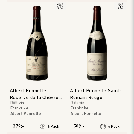
Albert Ponnelle
Albert Ponnelle Saint-
Réserve de la Chèvre
Romain Rouge
Rött vin
Rött vin
Noire Rouge
Frankrike
Frankrike
Albert Ponnelle
Albert Ponnelle
Bourgogne
Bourgogne
Årgång
:
2022
Årgång
:
2019
279:-
509:-
6 Pack
6 Pack