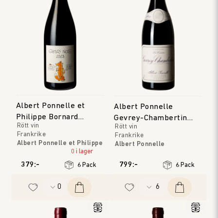
Albert Ponnelle et
Albert Ponnelle
Philippe Bornard
Gevrey-Chambertin
Rött vin
Rött vin
Gamay Noir
Les Cabottes
Frankrike
Frankrike
Albert Ponnelle et Philippe
Albert Ponnelle
Bornard
0 i lager
Bourgogne
Jura
Årgång
:
2023
379:-
799:-
6 Pack
6 Pack