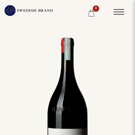
0
SORTIMENT
RESTAURANG
SYSTEMBOLAGET
PRODUCENTER
WINE CLUB
OM OSS
KUNDPORTRÄTT
PRISLISTA