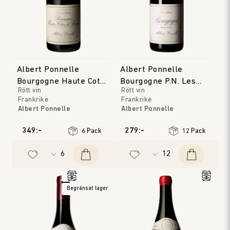
Albert Ponnelle
Albert Ponnelle
Bourgogne Haute Cote
Bourgogne P.N. Les
Rött vin
Rött vin
de Beaune
Tilleuls
Frankrike
Frankrike
Albert Ponnelle
Albert Ponnelle
Bourgogne
Bourgogne
Årgång
:
2023
Årgång
:
2024
349:-
279:-
6 Pack
12 Pack
Begränsat lager