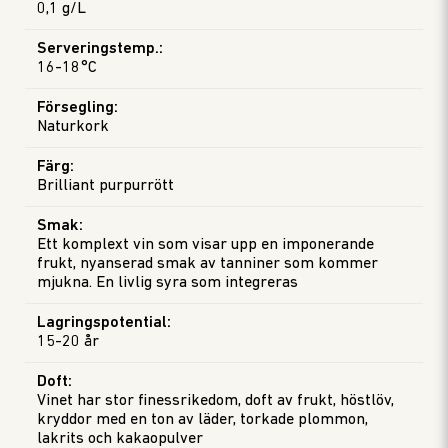
0,1 g/L
Serveringstemp.
:
16-18°C
Försegling
:
Naturkork
Färg
:
Brilliant purpurrött
Smak
:
Ett komplext vin som visar upp en imponerande
frukt, nyanserad smak av tanniner som kommer
mjukna. En livlig syra som integreras
Lagringspotential
:
15-20 år
Doft
:
Vinet har stor finessrikedom, doft av frukt, höstlöv,
kryddor med en ton av läder, torkade plommon,
lakrits och kakaopulver