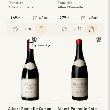
Frankrike
Frankrike
Albert Ponnelle
Albert Ponnelle
Bourgogne
Bourgogne
Årgång
:
2023
Årgång
:
2024
349:-
279:-
6 Pack
12 Pack
Begränsat lager
Albert Ponnelle Corton
Albert Ponnelle Cote