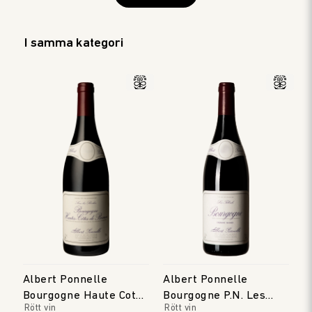
I samma kategori
Albert Ponnelle
Albert Ponnelle
Bourgogne Haute Cote
Bourgogne P.N. Les
Rött vin
Rött vin
de Beaune
Tilleuls