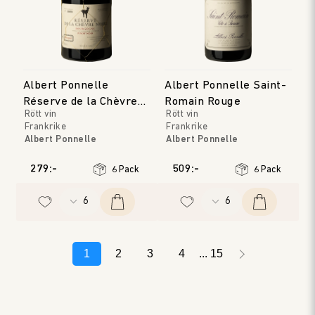
Albert Ponnelle
Albert Ponnelle Saint-
Réserve de la Chèvre
Romain Rouge
Rött vin
Rött vin
Noire Rouge
Frankrike
Frankrike
Albert Ponnelle
Albert Ponnelle
Bourgogne
Bourgogne
Årgång
:
2022
Årgång
:
2019
279:-
509:-
6 Pack
6 Pack
1
2
3
4
15