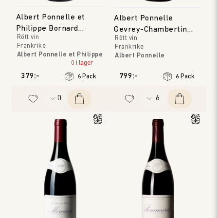
Albert Ponnelle et
Albert Ponnelle
Philippe Bornard
Gevrey-Chambertin
Rött vin
Rött vin
Gamay Noir
Les Cabottes
Frankrike
Frankrike
Albert Ponnelle et Philippe
Albert Ponnelle
Bornard
0 i lager
Bourgogne
Jura
Årgång
:
2023
379:-
799:-
6 Pack
6 Pack