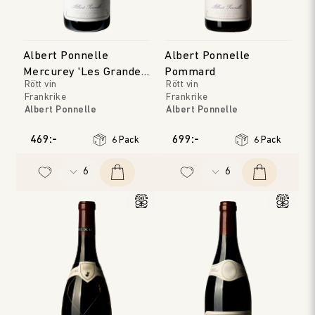
Albert Ponnelle
Albert Ponnelle
Mercurey 'Les Grandes
Pommard
Rött vin
Rött vin
Vignes'
Frankrike
Frankrike
Albert Ponnelle
Albert Ponnelle
Bourgogne
Bourgogne
Årgång
:
2022
Årgång
:
2023
469:-
699:-
6 Pack
6 Pack