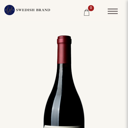
0
SORTIMENT
RESTAURANG
SYSTEMBOLAGET
PRODUCENTER
WINE CLUB
OM OSS
KUNDPORTRÄTT
PRISLISTA