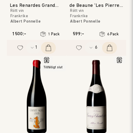
Les Renardes Grand
de Beaune 'Les Pierres
Rött vin
Rött vin
Cru
Blanches'
Frankrike
Frankrike
Albert Ponnelle
Albert Ponnelle
Bourgogne
Bourgogne
Årgång
:
2022
Årgång
:
2018
1500:-
599:-
1 Pack
6 Pack
Tillfälligt slut