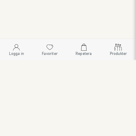
Logga in
Favoriter
Repetera
Produkter
SWEDISH BRAND AB
SÖDRA FISKARTORPSVÄGEN 26 • 114 33 STOCKHOLM • 08