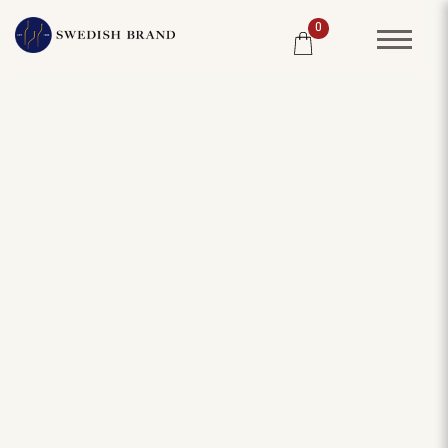
0
SORTIMENT
RESTAURANG
SYSTEMBOLAGET
PRODUCENTER
WINE CLUB
OM OSS
KUNDPORTRÄTT
PRISLISTA