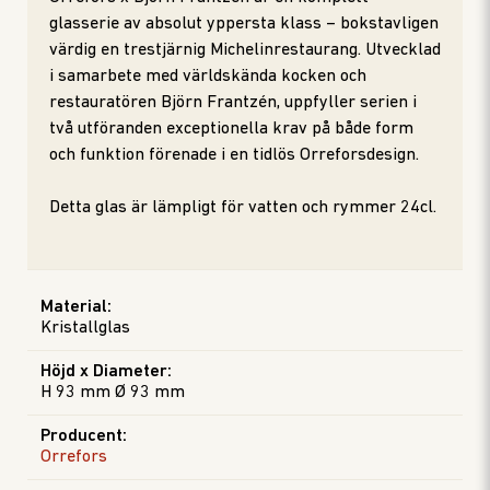
glasserie av absolut yppersta klass – bokstavligen
värdig en trestjärnig Michelinrestaurang. Utvecklad
i samarbete med världskända kocken och
restauratören Björn Frantzén, uppfyller serien i
två utföranden exceptionella krav på både form
och funktion förenade i en tidlös Orreforsdesign.
Detta glas är lämpligt för vatten och rymmer 24cl.
Material
:
Kristallglas
Höjd x Diameter
:
H 93 mm Ø 93 mm
Producent
:
Orrefors