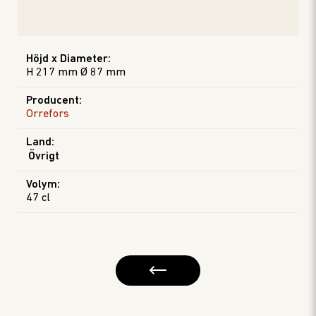
Höjd x Diameter
:
H 217 mm Ø 87 mm
Producent
:
Orrefors
Land
:
Övrigt
Volym
:
47 cl