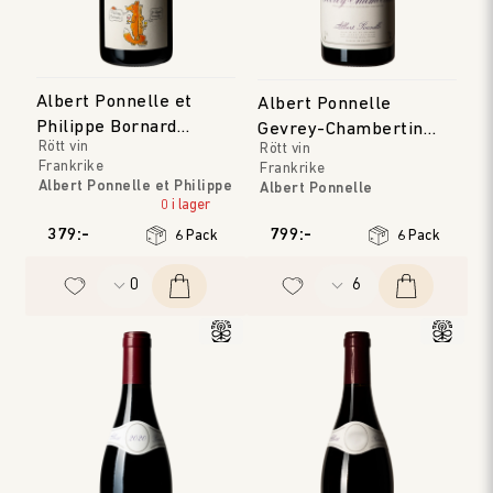
Albert Ponnelle et
Albert Ponnelle
Philippe Bornard
Gevrey-Chambertin
Rött vin
Rött vin
Gamay Noir
Les Cabottes
Frankrike
Frankrike
Albert Ponnelle et Philippe
Albert Ponnelle
Bornard
0 i lager
Bourgogne
Jura
Årgång
:
2023
379:-
799:-
6 Pack
6 Pack