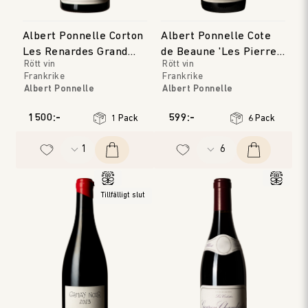
Albert Ponnelle Corton
Albert Ponnelle Cote
Les Renardes Grand
de Beaune 'Les Pierres
Rött vin
Rött vin
Cru
Blanches'
Frankrike
Frankrike
Albert Ponnelle
Albert Ponnelle
Bourgogne
Bourgogne
Årgång
:
2022
Årgång
:
2018
1500:-
599:-
1 Pack
6 Pack
Tillfälligt slut