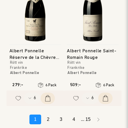
Albert Ponnelle
Albert Ponnelle Saint-
Réserve de la Chèvre
Romain Rouge
Rött vin
Rött vin
Noire Rouge
Frankrike
Frankrike
Albert Ponnelle
Albert Ponnelle
Bourgogne
Bourgogne
Årgång
:
2022
Årgång
:
2019
279:-
509:-
6 Pack
6 Pack
1
2
3
4
15