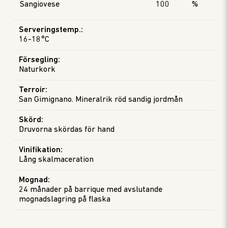
Sangiovese
100
%
Serveringstemp.
:
16-18°C
Försegling
:
Naturkork
Terroir
:
San Gimignano. Mineralrik röd sandig jordmån
Skörd
:
Druvorna skördas för hand
Vinifikation
:
Lång skalmaceration
Mognad
:
24 månader på barrique med avslutande
mognadslagring på flaska