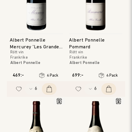
Albert Ponnelle
Albert Ponnelle
Mercurey 'Les Grandes
Pommard
Rött vin
Rött vin
Vignes'
Frankrike
Frankrike
Albert Ponnelle
Albert Ponnelle
Bourgogne
Bourgogne
Årgång
:
2022
Årgång
:
2023
469:-
699:-
6 Pack
6 Pack