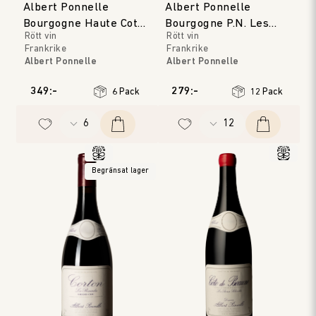
Albert Ponnelle
Albert Ponnelle
Bourgogne Haute Cote
Bourgogne P.N. Les
Rött vin
Rött vin
de Beaune
Tilleuls
Frankrike
Frankrike
Albert Ponnelle
Albert Ponnelle
Bourgogne
Bourgogne
Årgång
:
2023
Årgång
:
2024
349:-
279:-
6 Pack
12 Pack
Begränsat lager