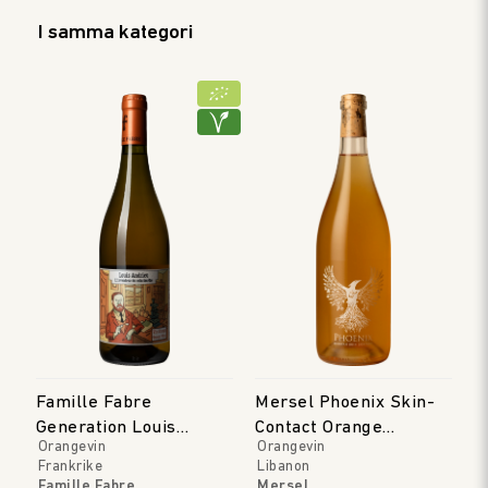
I samma kategori
Famille Fabre
Mersel Phoenix Skin-
Generation Louis
Contact Orange
Orangevin
Orangevin
Andrieu
Merwah
Frankrike
Libanon
Famille Fabre
Mersel