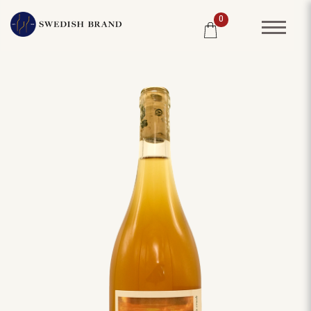
0
SORTIMENT
RESTAURANG
SYSTEMBOLAGET
PRODUCENTER
WINE CLUB
OM OSS
KUNDPORTRÄTT
PRISLISTA