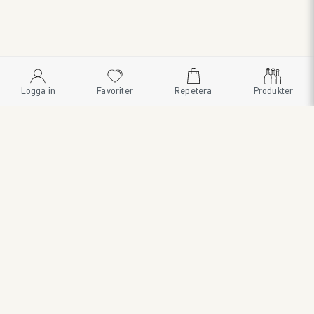
Logga in
Favoriter
Repetera
Produkter
SWEDISH BRAND AB
SÖDRA FISKARTORPSVÄGEN 26 • 114 33 STOCKHOLM • 08
545 185 55 • WWW.SWEDISHBRAND.SE • Copyright © 2024