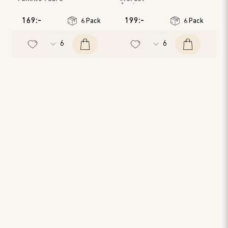
Languedoc-Roussillon
Årgång
:
2023
Årgång
:
2023
169:-
199:-
6 Pack
6 Pack