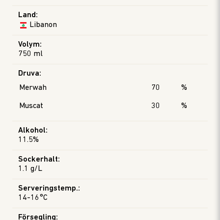
Land
:
Libanon
Volym
:
750 ml
Druva
:
Merwah
70
%
Muscat
30
%
Alkohol
:
11.5%
Sockerhalt
:
1.1 g/L
Serveringstemp.
:
14-16°C
Försegling
: